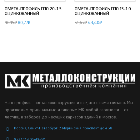
ОМЕГА-ПРОФИЛЬ ГПО 20-1.5
ОМЕГА-ПРОФИЛЬ ГПО 15-1.0
ОЦИНКОВАННЫЙ
ОЦИНКОВАННЫЙ
96,15
₽
80,77
₽
51,67
₽
43,40
₽
Наш профиль – металлоконструкции и все, что с ними связано. Мы
производим оригинальные и типовые МК любой сложности – от
лестниц и заборов до несущих каркасов зданий и мостов.
Россия, Санкт-Петербург, 2 Муринский проспект дом 38
8 (812) 603-49-30