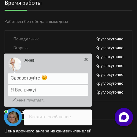
Время работы
Работаем без обеда и выходных
Понедельник
Круглосуточно
Вторник
Круглосуточно
Среда
Круглосуточно
Анна
Четверг
Круглосуточно
Пятница
Круглосуточно
Здравствуйте
Суббота
Круглосуточно
Я Вас вижу)
Воскресение
Круглосуточно
Анна
печатает...
Последние новости
Введите сообщение
Цена арочного ангара из сэндвич-панелей