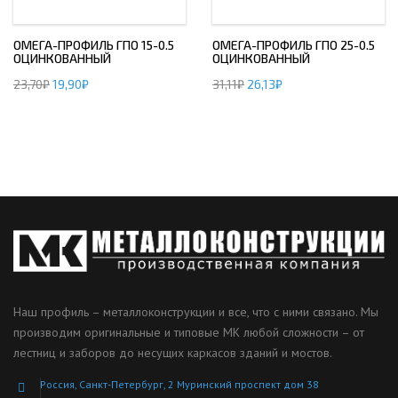
ОМЕГА-ПРОФИЛЬ ГПО 15-0.5
ОМЕГА-ПРОФИЛЬ ГПО 25-0.5
ОЦИНКОВАННЫЙ
ОЦИНКОВАННЫЙ
23,70
₽
19,90
₽
31,11
₽
26,13
₽
Наш профиль – металлоконструкции и все, что с ними связано. Мы
производим оригинальные и типовые МК любой сложности – от
лестниц и заборов до несущих каркасов зданий и мостов.
Россия, Санкт-Петербург, 2 Муринский проспект дом 38