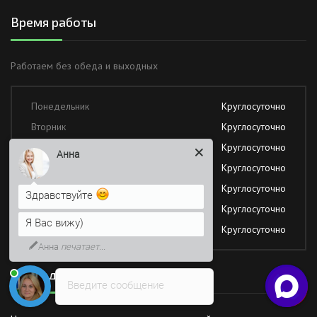
Время работы
Работаем без обеда и выходных
Понедельник
Круглосуточно
Вторник
Круглосуточно
Среда
Круглосуточно
Анна
Четверг
Круглосуточно
Пятница
Круглосуточно
Здравствуйте
Суббота
Круглосуточно
Я Вас вижу)
Воскресение
Круглосуточно
Анна
печатает...
Последние новости
Введите сообщение