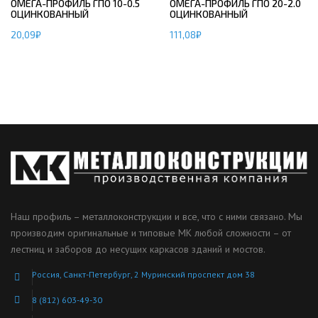
ОМЕГА-ПРОФИЛЬ ГПО 10-0.5
ОМЕГА-ПРОФИЛЬ ГПО 20-2.0
ОЦИНКОВАННЫЙ
ОЦИНКОВАННЫЙ
20,09
₽
111,08
₽
Наш профиль – металлоконструкции и все, что с ними связано. Мы
производим оригинальные и типовые МК любой сложности – от
лестниц и заборов до несущих каркасов зданий и мостов.
Россия, Санкт-Петербург, 2 Муринский проспект дом 38
8 (812) 603-49-30