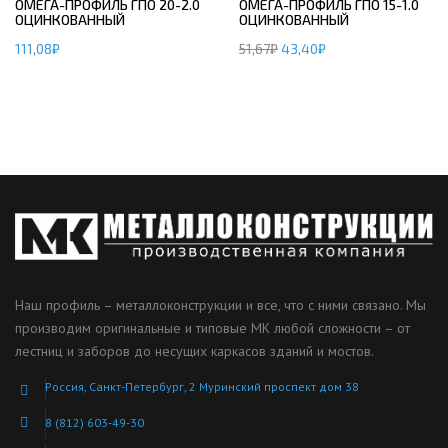
ОМЕГА-ПРОФИЛЬ ГПО 20-2.0
ОМЕГА-ПРОФИЛЬ ГПО 15-1.0
ОЦИНКОВАННЫЙ
ОЦИНКОВАННЫЙ
111,08
₽
51,67
₽
43,40
₽
Наш профиль – металлоконструкции и все, что с ними связано. Мы
производим оригинальные и типовые МК любой сложности – от
лестниц и заборов до несущих каркасов зданий и мостов.
Россия, Санкт-Петербург, 2 Муринский проспект дом 38
8 (812) 603-49-30