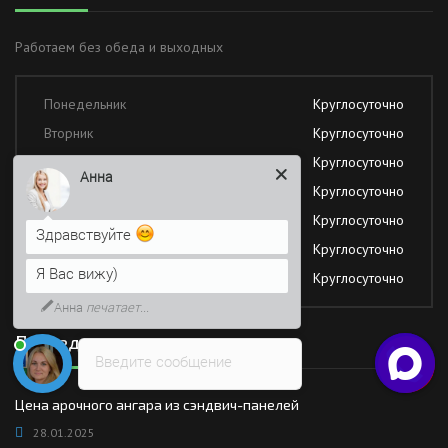
Работаем без обеда и выходных
Понедельник
Круглосуточно
Вторник
Круглосуточно
Среда
Круглосуточно
Анна
Четверг
Круглосуточно
Пятница
Круглосуточно
Здравствуйте
Суббота
Круглосуточно
Я Вас вижу)
Воскресение
Круглосуточно
Анна
печатает...
Последние новости
Введите сообщение
Цена арочного ангара из сэндвич-панелей
28.01.2025