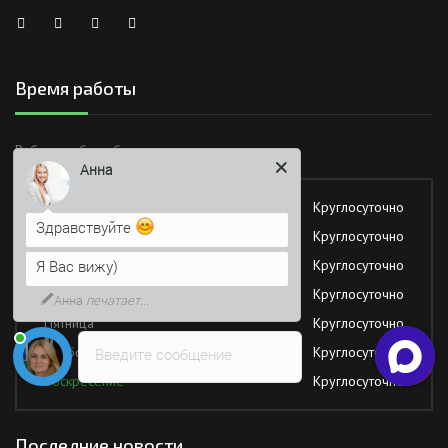
Время работы
Анна
Работаем без обеда и выходных
Здравствуйте
Понедельник
Круглосуточно
Я Вас вижу)
Вторник
Круглосуточно
Напишите сюда свой вопрос.
Среда
Круглосуточно
Возможно, его решение будет
быстрее
Четверг
Круглосуточно
Пятница
Круглосуточно
Суббота
Круглосуточно
Введите сообщение
Воскресение
Круглосуточно
Последние новости