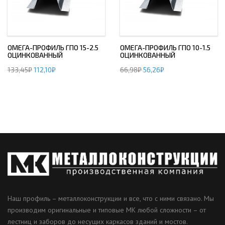
ОМЕГА-ПРОФИЛЬ ГПО 15-2.5
ОМЕГА-ПРОФИЛЬ ГПО 10-1.5
ОЦИНКОВАННЫЙ
ОЦИНКОВАННЫЙ
133,45
₽
112,10
₽
66,98
₽
56,26
₽
Наш профиль – металлоконструкции и все, что с ними связано. Мы
производим оригинальные и типовые МК любой сложности – от
лестниц и заборов до несущих каркасов зданий и мостов.