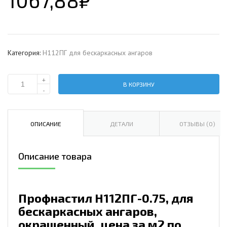
1067,88
₽
Категория:
Н112ПГ для бескаркасных ангаров
+
В КОРЗИНУ
Количество
-
Профнастил
H112ПГ-0.75,
для
ОПИСАНИЕ
ДЕТАЛИ
ОТЗЫВЫ (0)
бескаркасных
ангаров,
Описание товара
окрашенный,
цена
за
м2.
Профнастил H112ПГ-0.75, для
бескаркасных ангаров,
окрашенный, цена за м2 по