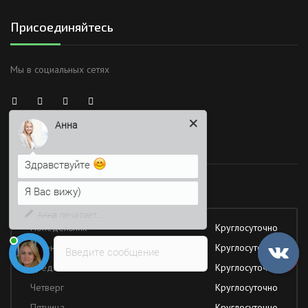
Присоединяйтесь
Мы в социальных сетях
Анна
Здравствуйте
Время работы
Я Вас вижу)
Напишите сюда свой вопрос.
Работаем без обеда и выходных
Возможно, его решение будет
быстрее
Понедельник
Круглосуточно
Вторник
Круглосуточно
Введите сообщение
Среда
Круглосуточно
Четверг
Круглосуточно
Пятница
Круглосуточно