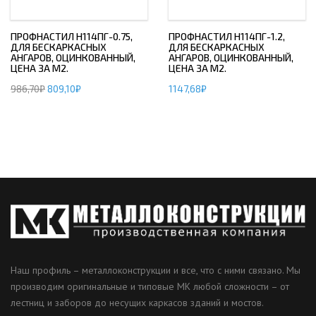
ПРОФНАСТИЛ H114ПГ-0.75,
ПРОФНАСТИЛ H114ПГ-1.2,
ДЛЯ БЕСКАРКАСНЫХ
ДЛЯ БЕСКАРКАСНЫХ
АНГАРОВ, ОЦИНКОВАННЫЙ,
АНГАРОВ, ОЦИНКОВАННЫЙ,
ЦЕНА ЗА М2.
ЦЕНА ЗА М2.
986,70
₽
809,10
₽
1147,68
₽
Наш профиль – металлоконструкции и все, что с ними связано. Мы
производим оригинальные и типовые МК любой сложности – от
лестниц и заборов до несущих каркасов зданий и мостов.