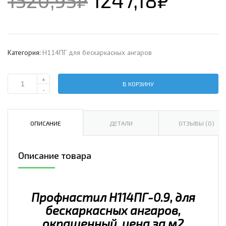
1520,95
₽
1247,18
₽
Категория:
Н114ПГ для бескаркасных ангаров
+
В КОРЗИНУ
Количество
-
Профнастил
H114ПГ-0.9,
для
ОПИСАНИЕ
ДЕТАЛИ
ОТЗЫВЫ (0)
бескаркасных
ангаров,
Описание товара
окрашенный,
цена
за
м2.
Профнастил H114ПГ-0.9, для
бескаркасных ангаров,
окрашенный, цена за м2