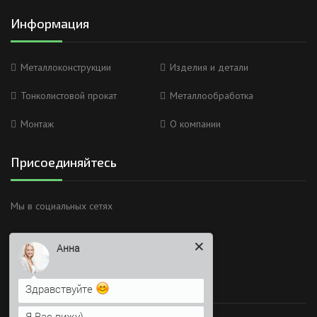
Информация
Металлоконструкции
Изделия и детали
Тонколистовой прокат
Металлообработка
Монтаж
О компании
Присоединяйтесь
Мы в социальных сетях
Анна
Здравствуйте
Я Вас вижу)
Время работы
Напишите сюда свой вопрос.