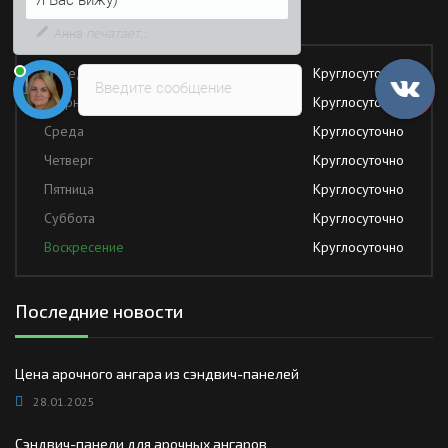
Возможно, его решение будет
Работаем без обеда и выходных
быстрее
Понедельник
Круглосуточно
Введите сообщение
Вторник
Круглосуточно
Среда
Круглосуточно
Четверг
Круглосуточно
Пятница
Круглосуточно
Суббота
Круглосуточно
Воскресение
Круглосуточно
Последние новости
Цена арочного ангара из сэндвич-панелей
28.01.2025
Сэндвич-панели для арочных ангаров