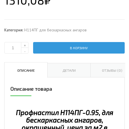
1310,08
₽
Категория:
Н114ПГ для бескаркасных ангаров
+
В КОРЗИНУ
Количество
-
Профнастил
H114ПГ-0.95,
для
ОПИСАНИЕ
ДЕТАЛИ
ОТЗЫВЫ (0)
бескаркасных
ангаров,
Описание товара
окрашенный,
цена
за
м2.
Профнастил H114ПГ-0.95, для
бескаркасных ангаров,
окрашенный, цена за м2 в