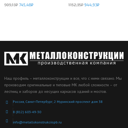
909,13
₽
745,48
₽
1152,35
₽
944,93
₽
Наш профиль – металлоконструкции и все, что с ними связано. Мы
производим оригинальные и типовые МК любой сложности – от
лестниц и заборов до несущих каркасов зданий и мостов.
Россия, Санкт-Петербург, 2 Муринский проспект дом 38
8 (812) 603-49-30
info@metallokonstrukciispb.ru