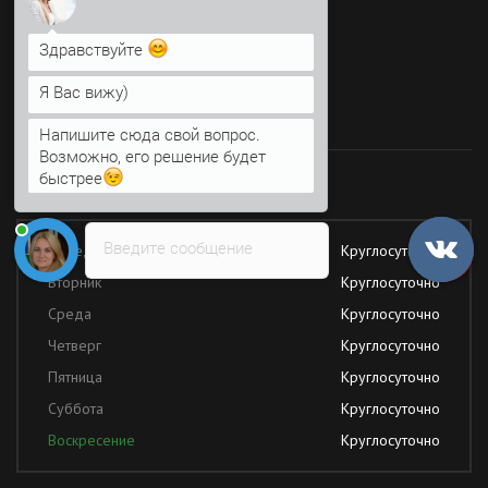
Мы в социальных сетях
Здравствуйте
Я Вас вижу)
Время работы
Напишите сюда свой вопрос.
Возможно, его решение будет
быстрее
Работаем без обеда и выходных
Введите сообщение
Понедельник
Круглосуточно
Вторник
Круглосуточно
Среда
Круглосуточно
Четверг
Круглосуточно
Пятница
Круглосуточно
Суббота
Круглосуточно
Воскресение
Круглосуточно