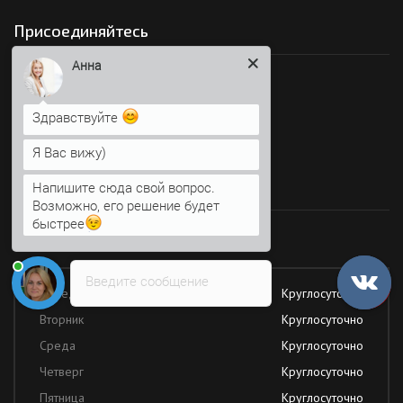
Присоединяйтесь
Анна
Мы в социальных сетях
Здравствуйте
Я Вас вижу)
Время работы
Напишите сюда свой вопрос.
Возможно, его решение будет
быстрее
Работаем без обеда и выходных
Введите сообщение
Понедельник
Круглосуточно
Вторник
Круглосуточно
Среда
Круглосуточно
Четверг
Круглосуточно
Пятница
Круглосуточно