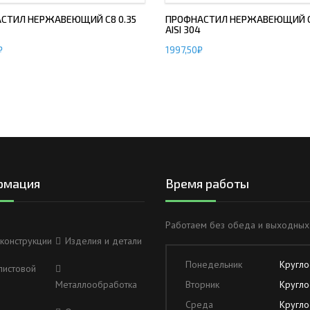
СТИЛ НЕРЖАВЕЮЩИЙ С8 0.35
ПРОФНАСТИЛ НЕРЖАВЕЮЩИЙ С8
AISI 304
₽
1997,50
₽
рмация
Время работы
Работаем без обеда и выходных
конструкции
Изделия и детали
Понедельник
Кругло
листовой
Металлообработка
Вторник
Кругло
Среда
Кругло