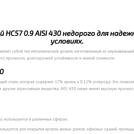
ОВАЯ ТРУБА 15 М ОДНОСТВОЛЬНАЯ
ОНЕСУЩАЯ
ОВАЯ ТРУБА 13 М ОДНОСТВОЛЬНАЯ
НС57 0.9 AISI 430 недорого для надеж
ОНЕСУЩАЯ
условиях.
ОВАЯ ТРУБА 11 М ОДНОСТВОЛЬНАЯ
ОНЕСУЩАЯ
вляет собой тип металлической кровли, изготовленной из нержавеющей 
о прочности, долгосрочной устойчивости и низкой стоимости.
0
ей стали, которая содержит 17% хрома и 0,12% углерода. Это позволя
и другие агрессивные вещества. AISI 430 также имеет высокую прочнос
 используется в различных сферах:
ользуется для покрытия кровли жилых домов, офисных зданий, промыш