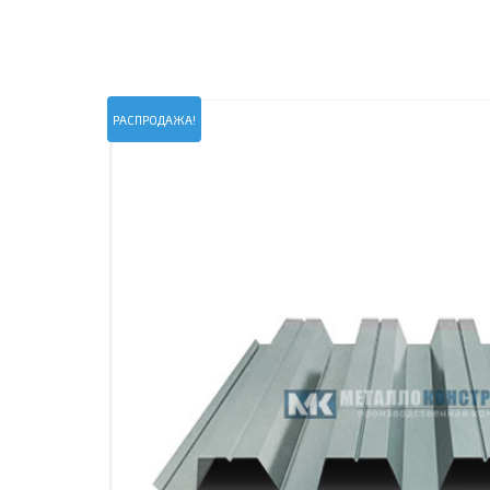
ПРОЖЕКТОРНЫЕ МАЧТЫ
ПРОГОНЫ
МЕТАЛЛИЧЕСКИЕ ОГРАЖДЕНИЯ
ЗАКЛАДНЫЕ ДЕТАЛИ
СВАИ СТАЛЬНЫЕ ВИНТОВЫЕ
ПРОИЗВОДСТВО МЕТАЛЛ
РАСПРОДАЖА!
КОНТЕЙНЕР СБОРНО – РАЗБОРНЫЙ
БЫТ
ИЗГОТОВЛЕНИЕ СВАРНЫХ
ЗАКЛАДНЫЕ ИЗДЕЛИЯ
ОПОРЫ ТРУБОПРОВОДОВ
ДЫМОВЫЕ ТРУБЫ
ДЫМ
РЕЗЬБОВЫЕ ШПИЛЬКИ
САМ
ДЫМ
САМ
ДЫМ
САМ
ДЫМ
САМ
ДЫМ
САМ