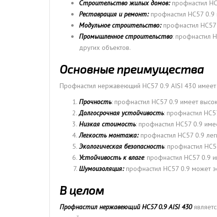
Строительство жилых домов:
профнастил НС
Реставрация и ремонт:
профнастил НС57 0.9 
Модульное строительство:
профнастил НС57 0
Промышленное строительство
: профнастил 
других объектов.
Основные преимущества
Профнастил нержавеющий НС57 0.9 AISI 430 имеет
Прочность
: профнастил НС57 0.9 имеет высо
Долгосрочная устойчивость
: профнастил НС5
Низкая стоимость
: профнастил НС57 0.9 име
Легкость монтажа:
профнастил НС57 0.9 легк
Экологическая безопасность
: профнастил НС5
Устойчивость к влаге
: профнастил НС57 0.9 и
Шумоизоляция:
профнастил НС57 0.9 может эф
В целом
Профнастил нержавеющий НС57 0.9 AISI 430
являетс