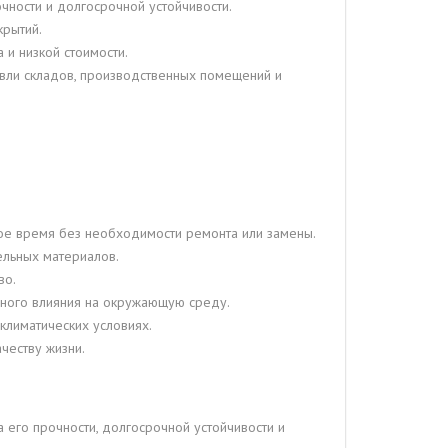
чности и долгосрочной устойчивости.
крытий.
 и низкой стоимости.
овли складов, производственных помещений и
лгое время без необходимости ремонта или замены.
ельных материалов.
во.
вного влияния на окружающую среду.
 климатических условиях.
честву жизни.
его прочности, долгосрочной устойчивости и