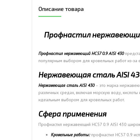
Описание товара
ДЫМ
САМ
ДЫМ
Профнастил нержавеющий 
САМ
ДЫМ
САМ
Профнастил нержавеющий НС57 0.9 AISI 430
предста
популярным выбором для кровельных работ из-за ег
Нержавеющая сталь AISI 43
Нержавеющая сталь AISI 430
– это марка нержавеющ
различных средах, включая морскую воду, кислоты 
идеальным выбором для кровельных работ.
Сфера применения
Профнастил нержавеющий НС57 0.9 AISI 430 широко
Кровельные работы:
профнастил НС57 0.9 исп