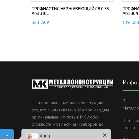
ПРОФНАСТИЛ НЕРЖАВЕЮЩИЙ С8 0.55
ПРОФНА
AISI 316L
AISI 304
3231,50
₽
1354,00
Инфо
Наш профиль – металлоконструкции и
Металло
все, что с ними связано. Мы производим
оригинальные и типовые МК любой
Тонко
сложности – от лестниц и заборов до
прокат
несущих каркасов зданий и мостов.
Анна