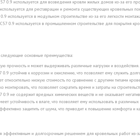
57 0.9 используется для возведения кровли жилых домов из-за его про
используется для реставрации и ремонта существующих кровельных по
.9 используется в модульном строительстве из-за его легкости монтажа
НС57 0.9 используется в промышленном строительстве для покрытия кр
 следующие основные преимущества:
кую прочность и может выдерживать различные нагрузки и воздействия.
7 0.9 устойчив к коррозии и окислению, что позволяет ему служить до
ет относительно низкую стоимость по сравнению с другими типами кров
о монтировать, что позволяет сократить время и затраты на строительст
7 0.9 не содержит вредных химических веществ и не оказывает негати
меет устойчивость к влаге, что позволяет ему использовать в различных
фективно защитить от шума, что приводит к повышению комфорта и ка
я эффективным и долгосрочным решением для кровельных работ из-за 