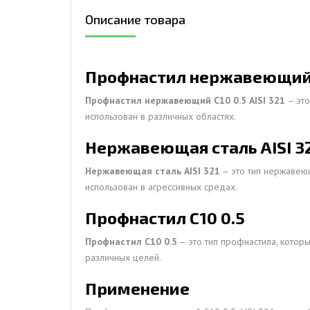
Описание товара
ДЫМ
САМ
ДЫМ
Профнастил нержавеющий С
САМ
Профнастил нержавеющий С10 0.5 AISI 321
– это
ДЫМ
использован в различных областях.
САМ
Нержавеющая сталь AISI 3
Нержавеющая сталь AISI 321
– это тип нержавеющ
использован в агрессивных средах.
Профнастил С10 0.5
Профнастил С10 0.5
– это тип профнастила, котор
различных целей.
Применение