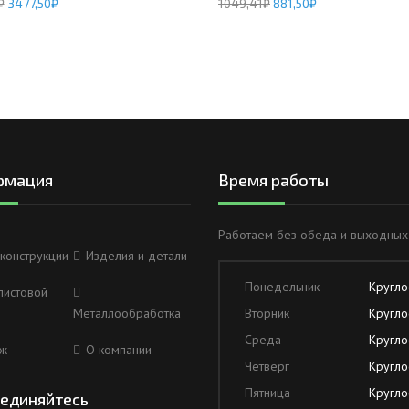
₽
3477,50
₽
1049,41
₽
881,50
₽
рмация
Время работы
Работаем без обеда и выходных
конструкции
Изделия и детали
Понедельник
Кругло
листовой
Металлообработка
Вторник
Кругло
Среда
Кругло
ж
О компании
Четверг
Кругло
Пятница
Кругло
единяйтесь