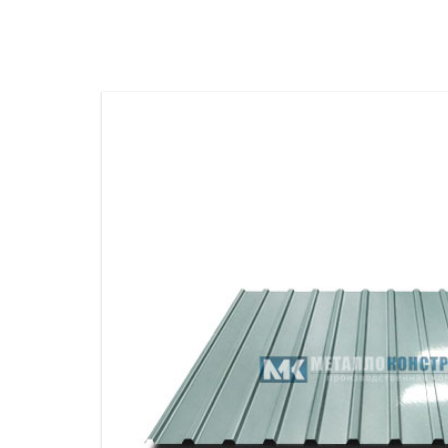
ПРОЖЕКТОРНЫЕ МАЧТЫ
ПРОГОНЫ
МЕТАЛЛИЧЕСКИЕ ОГРАЖДЕНИЯ
ЗАКЛАДНЫЕ ДЕТАЛИ
СВАИ СТАЛЬНЫЕ ВИНТОВЫЕ
ПРОИЗВОДСТВО МЕТАЛЛ
КОНТЕЙНЕР СБОРНО – РАЗБОРНЫЙ
БЫТ
ИЗГОТОВЛЕНИЕ СВАРНЫХ
ЗАКЛАДНЫЕ ИЗДЕЛИЯ
ОПОРЫ ТРУБОПРОВОДОВ
ДЫМОВЫЕ ТРУБЫ
ДЫМ
РЕЗЬБОВЫЕ ШПИЛЬКИ
САМ
ДЫМ
САМ
ДЫМ
САМ
ДЫМ
САМ
ДЫМ
САМ