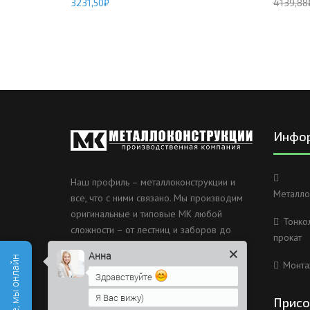
3231,50
₽
4139,88
Инфо
Наш профиль – металлоконструкции и
Металло
все, что с ними связано. Мы производим
оригинальные и типовые МК любой
Тонко
сложности – от лестниц и заборов до
прокат
несущих каркасов зданий и мостов.
Анна
Монта
Россия, Санкт-Петербург, 2
Здравствуйте
Муринский проспект дом 38
Я Вас вижу)
Присо