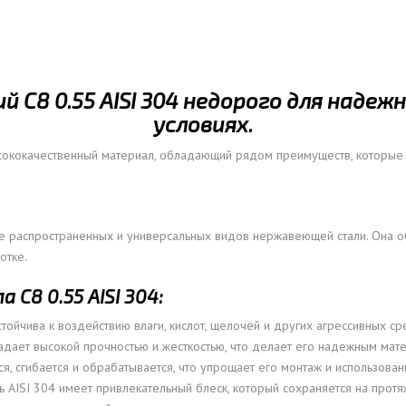
ОВАЯ ТРУБА 15 М ОДНОСТВОЛЬНАЯ
ОНЕСУЩАЯ
ОВАЯ ТРУБА 13 М ОДНОСТВОЛЬНАЯ
С8 0.55 AISI 304 недорого для надеж
ОНЕСУЩАЯ
условиях.
ОВАЯ ТРУБА 11 М ОДНОСТВОЛЬНАЯ
ОНЕСУЩАЯ
сококачественный материал, обладающий рядом преимуществ, которы
е распространенных и универсальных видов нержавеющей стали. Она о
отке.
С8 0.55 AISI 304:
стойчива к воздействию влаги, кислот, щелочей и других агрессивных ср
адает высокой прочностью и жесткостью, что делает его надежным мат
ся, сгибается и обрабатывается, что упрощает его монтаж и использован
AISI 304 имеет привлекательный блеск, который сохраняется на протя