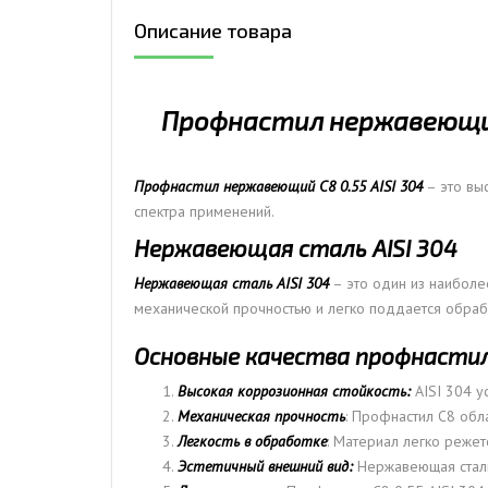
Описание товара
ДЫМ
САМ
ДЫМ
Профнастил нержавеющий 
САМ
ДЫМ
САМ
Профнастил нержавеющий С8 0.55 AISI 304
– это вы
спектра применений.
Нержавеющая сталь AISI 304
Нержавеющая сталь AISI 304
– это один из наиболе
механической прочностью и легко поддается обраб
Основные качества профнастила 
Высокая коррозионная стойкость:
AISI 304 у
Механическая прочность
: Профнастил С8 обл
Легкость в обработке
: Материал легко режет
Эстетичный внешний вид:
Нержавеющая сталь 