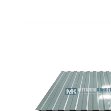
ПРОЖЕКТОРНЫЕ МАЧТЫ
ПРОГОНЫ
МЕТАЛЛИЧЕСКИЕ ОГРАЖДЕНИЯ
ЗАКЛАДНЫЕ ДЕТАЛИ
СВАИ СТАЛЬНЫЕ ВИНТОВЫЕ
ПРОИЗВОДСТВО МЕТАЛЛ
КОНТЕЙНЕР СБОРНО – РАЗБОРНЫЙ
БЫТ
ИЗГОТОВЛЕНИЕ СВАРНЫХ
ЗАКЛАДНЫЕ ИЗДЕЛИЯ
ОПОРЫ ТРУБОПРОВОДОВ
ДЫМОВЫЕ ТРУБЫ
ДЫМ
РЕЗЬБОВЫЕ ШПИЛЬКИ
САМ
ДЫМ
САМ
ДЫМ
САМ
ДЫМ
САМ
ДЫМ
САМ