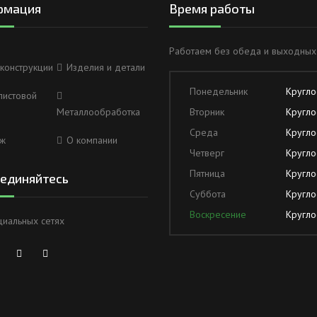
рмация
Время работы
Работаем без обеда и выходных
конструкции
Изделия и детали
Понедельник
Кругло
листовой
Металлообработка
Вторник
Кругло
Среда
Кругло
ж
О компании
Четверг
Кругло
Пятница
Кругло
единяйтесь
Суббота
Кругло
Воскресение
Кругло
циальных сетях