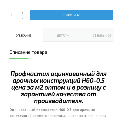
+
В КОРЗИНУ
Количество
-
Профнастил
оцинкованный
для
ОПИСАНИЕ
ДЕТАЛИ
ОТЗЫВЫ (0)
арочных
конструкций
Описание товара
Н60-
0.5
цена
за
Профнастил оцинкованный для
м2.
арочных конструкций Н60-0.5
цена за м2 оптом и в розницу с
гарантией качества от
производителя.
Оцинкованный профнастил Н60-0.5 для арочных
конструкций
является практичным и надежным решением