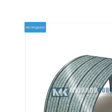
ПРОЖЕКТОРНЫЕ МАЧТЫ
ПРОГОНЫ
МЕТАЛЛИЧЕСКИЕ ОГРАЖДЕНИЯ
ЗАКЛАДНЫЕ ДЕТАЛИ
СВАИ СТАЛЬНЫЕ ВИНТОВЫЕ
ПРОИЗВОДСТВО МЕТАЛЛ
РАСПРОДАЖА!
КОНТЕЙНЕР СБОРНО – РАЗБОРНЫЙ
БЫТ
ИЗГОТОВЛЕНИЕ СВАРНЫХ
ЗАКЛАДНЫЕ ИЗДЕЛИЯ
ОПОРЫ ТРУБОПРОВОДОВ
ДЫМОВЫЕ ТРУБЫ
ДЫМ
РЕЗЬБОВЫЕ ШПИЛЬКИ
САМ
ДЫМ
САМ
ДЫМ
САМ
ДЫМ
САМ
ДЫМ
САМ