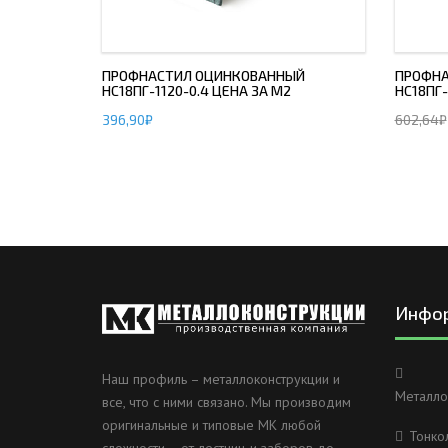
ПРОФНАСТИЛ ОЦИНКОВАННЫЙ
ПРОФНА
НС18ПГ-1120-0.4 ЦЕНА ЗА М2
НС18ПГ-
396,90
₽
602,64
₽
Инфо
Наш профиль – металлоконструкции и
Металло
все, что с ними связано. Мы производим
оригинальные и типовые МК любой
Тонко