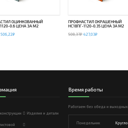
СТИЛ ОЦИНКОВАННЫЙ
ПРОФНАСТИЛ ОКРАШЕННЫЙ
1120-0.6 ЦЕНА ЗА М2
НС18ПГ-1120-0.35 ЦЕНА ЗА М2
506,22
₽
508,37
₽
427,03
₽
рмация
Время работы
Работаем без обеда и выходных
конструкции
Изделия и детали
Понедельник
Кругло
листовой