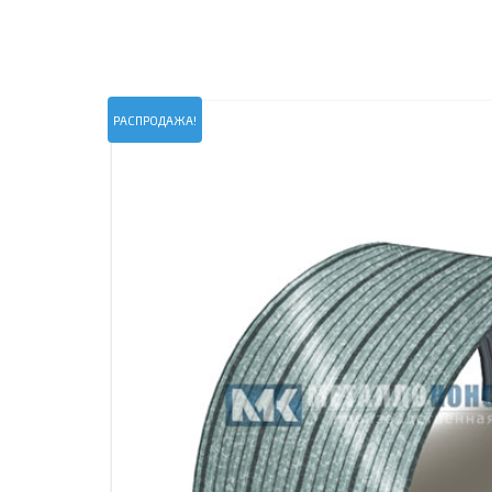
ПРОЖЕКТОРНЫЕ МАЧТЫ
ПРОГОНЫ
МЕТАЛЛИЧЕСКИЕ ОГРАЖДЕНИЯ
ЗАКЛАДНЫЕ ДЕТАЛИ
СВАИ СТАЛЬНЫЕ ВИНТОВЫЕ
ПРОИЗВОДСТВО МЕТАЛЛ
РАСПРОДАЖА!
КОНТЕЙНЕР СБОРНО – РАЗБОРНЫЙ
БЫТ
ИЗГОТОВЛЕНИЕ СВАРНЫХ
ЗАКЛАДНЫЕ ИЗДЕЛИЯ
ОПОРЫ ТРУБОПРОВОДОВ
ДЫМОВЫЕ ТРУБЫ
ДЫМ
РЕЗЬБОВЫЕ ШПИЛЬКИ
САМ
ДЫМ
САМ
ДЫМ
САМ
ДЫМ
САМ
ДЫМ
САМ