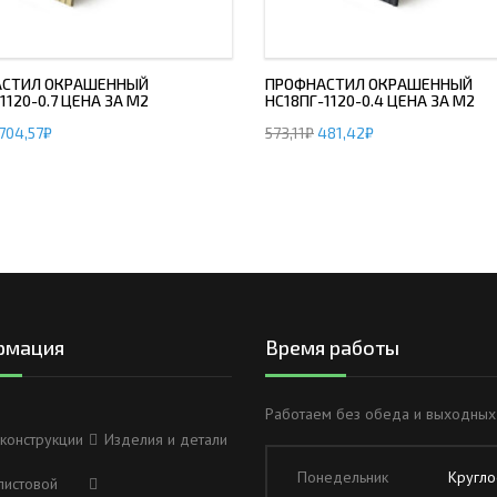
СТИЛ ОКРАШЕННЫЙ
ПРОФНАСТИЛ ОКРАШЕННЫЙ
1120-0.7 ЦЕНА ЗА М2
НС18ПГ-1120-0.4 ЦЕНА ЗА М2
704,57
₽
573,11
₽
481,42
₽
рмация
Время работы
Работаем без обеда и выходных
конструкции
Изделия и детали
Понедельник
Кругло
листовой