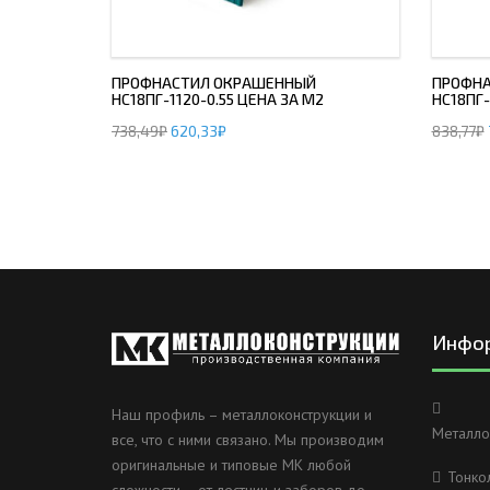
ПРОФНАСТИЛ ОКРАШЕННЫЙ
ПРОФНА
НС18ПГ-1120-0.55 ЦЕНА ЗА М2
НС18ПГ-
738,49
₽
620,33
₽
838,77
₽
Инфо
Наш профиль – металлоконструкции и
Металло
все, что с ними связано. Мы производим
оригинальные и типовые МК любой
Тонко