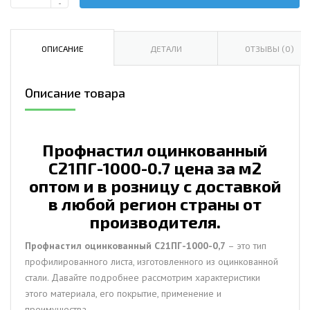
-
Профнастил
оцинкованный
С21ПГ-1000-
ОПИСАНИЕ
ДЕТАЛИ
ОТЗЫВЫ (0)
0.7
цена
Описание товара
за
м2
Профнастил оцинкованный
С21ПГ-1000-0.7 цена за м2
оптом и в розницу с доставкой
в любой регион страны от
производителя.
Профнастил оцинкованный С21ПГ-1000-0,7
– это тип
профилированного листа, изготовленного из оцинкованной
стали. Давайте подробнее рассмотрим характеристики
этого материала, его покрытие, применение и
преимущества.