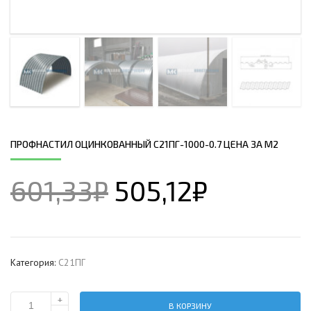
ПРОФНАСТИЛ ОЦИНКОВАННЫЙ С21ПГ-1000-0.7 ЦЕНА ЗА М2
601,33
₽
505,12
₽
Категория:
С21ПГ
+
В КОРЗИНУ
Количество