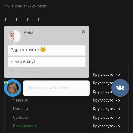
Мы в социальных сетях
Анна
Здравствуйте
Время работы
Я Вас вижу)
Напишите сюда свой вопрос.
Работаем без обеда и выходных
Возможно, его решение будет
быстрее
Понедельник
Круглосуточно
Вторник
Круглосуточно
Введите сообщение
Среда
Круглосуточно
Четверг
Круглосуточно
Пятница
Круглосуточно
Суббота
Круглосуточно
Воскресение
Круглосуточно