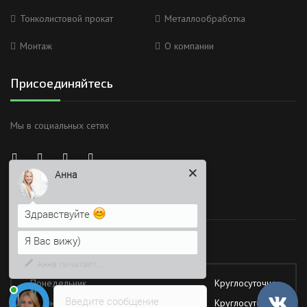
Тонколистовой прокат
Металлообработка
Монтаж
О компании
Присоединяйтесь
Мы в социальных сетях
Анна
Здравствуйте
Время работы
Я Вас вижу)
Напишите сюда свой вопрос.
Возможно, его решение будет
Работаем без обеда и выходных
быстрее
Понедельник
Круглосуточно
Введите сообщение
Вторник
Круглосуточно