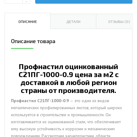
-
Профнастил
оцинкованный
С21ПГ-1000-
ОПИСАНИЕ
ДЕТАЛИ
ОТЗЫВЫ (0)
0.9
цена
Описание товара
за
м2
Профнастил оцинкованный
С21ПГ-1000-0.9 цена за м2 с
доставкой в любой регион
страны от производителя.
Профнастил С21ПГ-1000-0.9
— это один из видов
металлических профилированных листов, который широко
используется в строительстве и промышленности. Он
изготавливается из оцинкованной стали, что обеспечивает
ему высокую устойчивость к коррозии и механическим
повреждениям. Рассмотрим характеристики, области