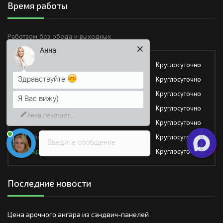
Время работы
Анна
Работаем без обеда и выходных
Здравствуйте
Понедельник
Круглосуточно
Я Вас вижу)
Вторник
Круглосуточно
Напишите сюда свой вопрос.
Среда
Круглосуточно
Возможно, его решение будет
Четверг
Круглосуточно
быстрее
Пятница
Круглосуточно
Суббота
Круглосуточно
Введите сообщение
Воскресение
Круглосуточно
Последние новости
Цена арочного ангара из сэндвич-панелей