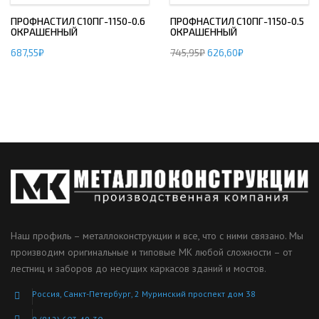
ПРОФНАСТИЛ С10ПГ-1150-0.6
ПРОФНАСТИЛ С10ПГ-1150-0.5
ОКРАШЕННЫЙ
ОКРАШЕННЫЙ
687,55
₽
745,95
₽
626,60
₽
Наш профиль – металлоконструкции и все, что с ними связано. Мы
производим оригинальные и типовые МК любой сложности – от
лестниц и заборов до несущих каркасов зданий и мостов.
Россия, Санкт-Петербург, 2 Муринский проспект дом 38