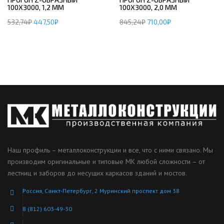
100Х3000, 1,2 ММ
100Х3000, 2,0 ММ
532,74
₽
447,50
₽
845,24
₽
710,00
₽
Наш профиль – металлоконструкции и все, что с ними связано. Мы
производим оригинальные и типовые МК любой сложности – от
лестниц и заборов до несущих каркасов зданий и мостов.
Россия, Санкт-Петербург, 2 Муринский проспект дом 38
8 (812) 603-49-30