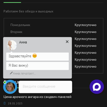
Работаем без обеда и выходных
Понедельник
Круглосуточно
Вторник
Круглосуточно
Среда
Круглосуточно
Анна
Четверг
Круглосуточно
Пятница
Круглосуточно
Здравствуйте
Суббота
Круглосуточно
Я Вас вижу)
Воскресение
Круглосуточно
Анна
печатает...
Последние новости
Введите сообщение
Цена арочного ангара из сэндвич-панелей
28.01.2025