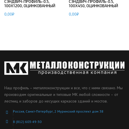
СЭНДВИЧ-ПРОФИЛЬ-0.5,
СЭНДВИЧ-ПРОФИЛЬ-0.5,
100Х1200, ОЦИНКОВАННЫЙ
100Х450, ОЦИНКОВАННЫЙ
0,00
₽
0,00
₽
Наш профиль – металлоконструкции и все, что с ними связано. Мы
производим оригинальные и типовые МК любой сложности – от
лестниц и заборов до несущих каркасов зданий и мостов.
Россия, Санкт-Петербург, 2 Муринский проспект дом 38
8 (812) 603-49-30