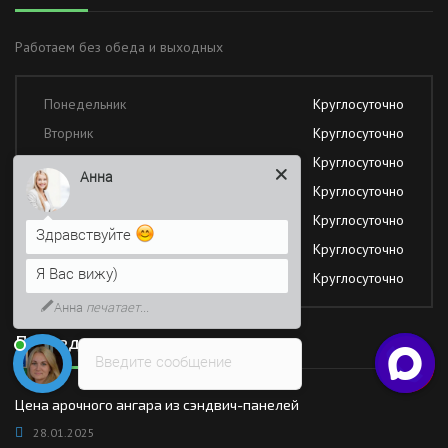
Работаем без обеда и выходных
Понедельник
Круглосуточно
Вторник
Круглосуточно
Среда
Круглосуточно
Анна
Четверг
Круглосуточно
Пятница
Круглосуточно
Здравствуйте
Суббота
Круглосуточно
Я Вас вижу)
Воскресение
Круглосуточно
Анна
печатает...
Последние новости
Введите сообщение
Цена арочного ангара из сэндвич-панелей
28.01.2025