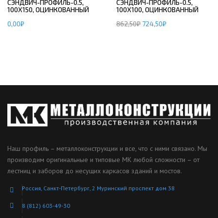
СЭНДВИЧ-ПРОФИЛЬ-0.5,
СЭНДВИЧ-ПРОФИЛЬ-0.5,
100Х150, ОЦИНКОВАННЫЙ
100Х100, ОЦИНКОВАННЫЙ
0,00
₽
862,50
₽
724,50
₽
Наш профиль – металлоконструкции и все, что с ними связано. Мы
производим оригинальные и типовые МК любой сложности – от
лестниц и заборов до несущих каркасов зданий и мостов.
Россия, Санкт-Петербург, 2 Муринский проспект дом 38
8 (812) 603-49-30