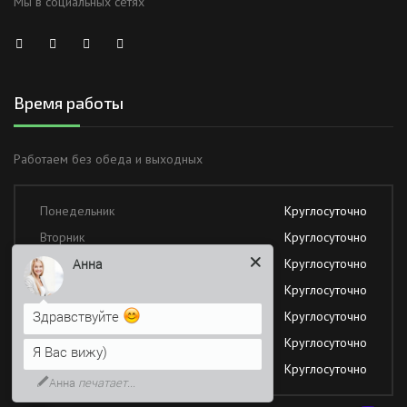
Мы в социальных сетях
Время работы
Работаем без обеда и выходных
Понедельник
Круглосуточно
Вторник
Круглосуточно
Анна
Среда
Круглосуточно
Четверг
Круглосуточно
Здравствуйте
Пятница
Круглосуточно
Суббота
Круглосуточно
Я Вас вижу)
Воскресение
Круглосуточно
Анна
печатает...