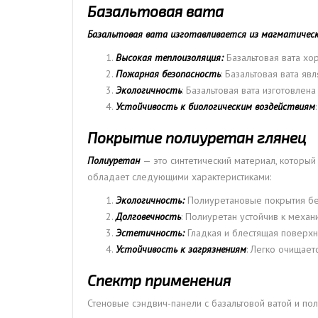
Базальтовая вата
Базальтовая вата изготавливается из магматичес
Высокая теплоизоляция:
Базальтовая вата хо
Пожарная безопасность
: Базальтовая вата 
Экологичность
: Базальтовая вата изготовле
Устойчивость к биологическим воздействиям
Покрытие полиуретан глянец
Полиуретан
— это синтетический материал, которы
обладает следующими характеристиками:
Экологичность:
Полиуретановые покрытия бе
Долговечность
: Полиуретан устойчив к меха
Эстетичность:
Гладкая и блестящая поверхн
Устойчивость к загрязнениям
: Легко очищает
Спектр применения
Стеновые сэндвич-панели с базальтовой ватой и п