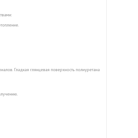
твами:
отопление.
риалов. Гладкая глянцевая поверхность полиуретана
злучению.