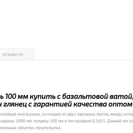
ОВАЯ ТРУБА 15 М ОДНОСТВОЛЬНАЯ
ОНЕСУЩАЯ
ОВАЯ ТРУБА 13 М ОДНОСТВОЛЬНАЯ
ОНЕСУЩАЯ
ОВАЯ ТРУБА 11 М ОДНОСТВОЛЬНАЯ
ОНЕСУЩАЯ
ОТЗЫВЫ (0)
 100 мм купить с базальтовой ватой, 
 глянец с гарантией качества оптом и
слойные конструкции, состоящие из двух наружных листов, между котор
т ширину 1000 мм, толщину 100 мм и тип профиля 0.5/0.5. Данный тип
азличных областях строительства.