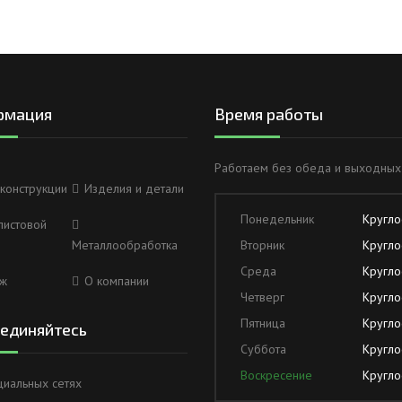
рмация
Время работы
Работаем без обеда и выходных
конструкции
Изделия и детали
Понедельник
Кругло
листовой
Металлообработка
Вторник
Кругло
Среда
Кругло
ж
О компании
Четверг
Кругло
Пятница
Кругло
единяйтесь
Суббота
Кругло
Воскресение
Кругло
циальных сетях