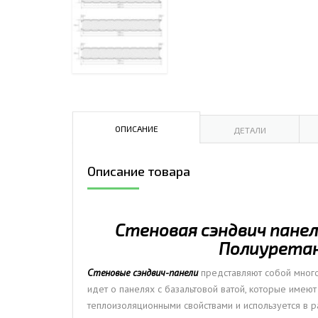
ДЫМ
САМ
ДЫМ
САМ
ДЫМ
САМ
ОПИСАНИЕ
ДЕТАЛИ
Описание товара
Стеновая сэндвич панель
Полиуретан
Стеновые сэндвич-панели
представляют собой много
идет о панелях с базальтовой ватой, которые имею
теплоизоляционными свойствами и используется в р