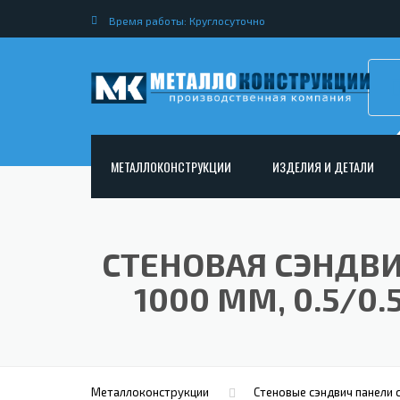
Время работы: Круглосуточно
МЕТАЛЛОКОНСТРУКЦИИ
ИЗДЕЛИЯ И ДЕТАЛИ
АРМАТУРНЫЕ КАРКАСЫ
НЕСТАНДАРТНЫЕ МЕТАЛ
РАМНЫЕ КОНСТРУКЦИИ ДЛЯ ДОРОЖНОГО
МЕТАЛЛИЧЕСКИЕ ФЕРМЫ
СТЕНОВАЯ СЭНДВИ
СТРОИТЕЛЬСТВА
МЕТАЛЛИЧЕСКИЕ ПЕРЕКР
1000 ММ, 0.5/0
ОПОРЫ ЛЭП
МЕТАЛЛИЧЕСКИЙ РОСТВЕ
МЕТАЛЛОКОНСТРУКЦИИ ДЛЯ МОСТОВ
МЕТАЛЛИЧЕСКИЕ СТОЙКИ
ИЗГОТОВЛЕНИЕ ЛЕСТНИЦ ИЗ МЕТАЛЛА
МЕТАЛЛИЧЕСКИЕ КОЛОН
ОТКРЫТАЯ КРАНОВАЯ ЭСТАКАДА
Металлоконструкции
Стеновые сэндвич панели 
АНКЕРНЫЕ ТЯГИ