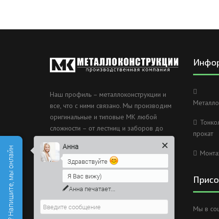
Инфо
Наш профиль – металлоконструкции и
Металло
все, что с ними связано. Мы производим
оригинальные и типовые МК любой
Тонко
сложности – от лестниц и заборов до
прокат
несущих каркасов зданий и мостов.
Анна
Есть вопросы? Напишите, мы онлайн
Монта
Россия, Санкт-Петербург, 2
Здравствуйте
Муринский проспект дом 38
Я Вас вижу)
Присо
8 (812) 603-49-30
Напишите сюда свой вопрос.
Возможно, его решение будет
info@metallokonstrukciispb.ru
Мы в со
быстрее