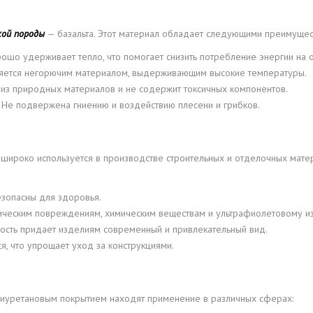
кой породы
— базальта. Этот материал обладает следующими преимущес
рошо удерживает тепло, что помогает снизить потребление энергии на 
является негорючим материалом, выдерживающим высокие температуры.
на из природных материалов и не содержит токсичных компонентов.
: Не подвержена гниению и воздействию плесени и грибков.
й широко используется в производстве строительных и отделочных мате
зопасны для здоровья.
ническим повреждениям, химическим веществам и ультрафиолетовому и
ость придает изделиям современный и привлекательный вид.
ся, что упрощает уход за конструкциями.
олиуретановым покрытием находят применение в различных сферах: