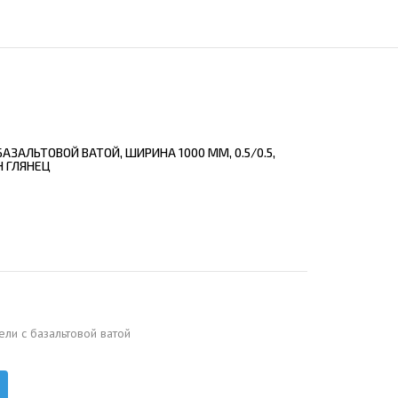
ЕЮЩИЙ С21
АЛЛИЧЕСКОЙ ЛЕСТНИЦЫ
ЕЮЩИЙ НС35
ЛАМНЫХ КОНСТРУКЦИЙ
ЕЮЩИЙ НС44
ЕЮЩИЙ С44
ЕЮЩИЙ НС57
АЗАЛЬТОВОЙ ВАТОЙ, ШИРИНА 1000 ММ, 0.5/0.5,
ЕЮЩИЙ Н60
Н ГЛЯНЕЦ
ЕЮЩИЙ Н75
СНЫХ АНГАРОВ
ЕЮЩИЙ Н114
СНЫХ АНГАРОВ
ели с базальтовой ватой