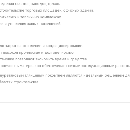
ведения складов, заводов, цехов.
 строительстве торговых площадей, офисных зданий.
водческих и тепличных комплексах.
лки и утепления жилых помещений.
ю затрат на отопление и кондиционирование.
т высокой прочностью и долговечностью.
установке позволяют экономить время и средства.
говечность материалов обеспечивает низкие эксплуатационные расходы
полиуретановым глянцевым покрытием являются идеальным решением д
ластях строительства.