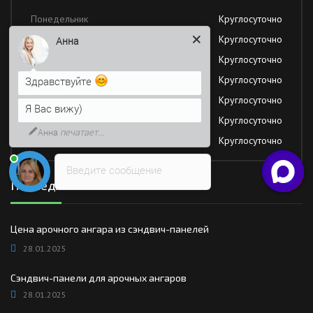
Понедельник
Круглосуточно
Вторник
Круглосуточно
Анна
Среда
Круглосуточно
Четверг
Круглосуточно
Здравствуйте
Пятница
Круглосуточно
Я Вас вижу)
Суббота
Круглосуточно
Анна
печатает...
Воскресение
Круглосуточно
Введите сообщение
Последние новости
Цена арочного ангара из сэндвич-панелей
28.01.2025
Сэндвич-панели для арочных ангаров
28.01.2025