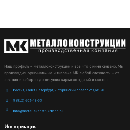
Наш профиль – металлоконструкции и все, что с ними связано. Мы
производим оригинальные и типовые МК любой сложности – от
лестниц и заборов до несущих каркасов зданий и мостов.
Россия, Санкт-Петербург, 2 Муринский проспект дом 38
8 (812) 603-49-30
info@metallokonstrukciispb.ru
Информация