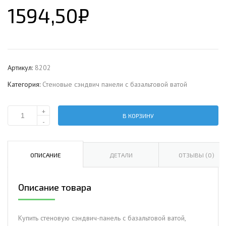
1594,50
₽
Артикул:
8202
Категория:
Стеновые сэндвич панели с базальтовой ватой
+
В КОРЗИНУ
Количество
-
Стеновая
сэндвич-
панель
ОПИСАНИЕ
ДЕТАЛИ
ОТЗЫВЫ (0)
с
базальтовой
Описание товара
ватой,
ширина
1000
Купить стеновую сэндвич-панель с базальтовой ватой,
мм,