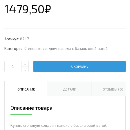
1479,50
₽
Артикул:
8217
Категория:
Стеновые сэндвич панели с базальтовой ватой
+
В КОРЗИНУ
Количество
-
Стеновая
сэндвич-
панель
ОПИСАНИЕ
ДЕТАЛИ
ОТЗЫВЫ (0)
с
базальтовой
Описание товара
ватой,
ширина
1000
Купить стеновую сэндвич-панель с базальтовой ватой,
мм,