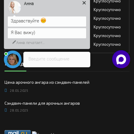
Вторник
Круглосуточно
Анна
Среда
Круглосуточно
Четверг
Круглосуточно
Здравствуйте
Пятница
Круглосуточно
Я Вас вижу)
Суббота
Круглосуточно
Анна
печатает...
Воскресение
Круглосуточно
Введите сообщение
Последние новости
Цена арочного ангара из сэндвич-панелей
28.01.2025
Сэндвич-панели для арочных ангаров
28.01.2025