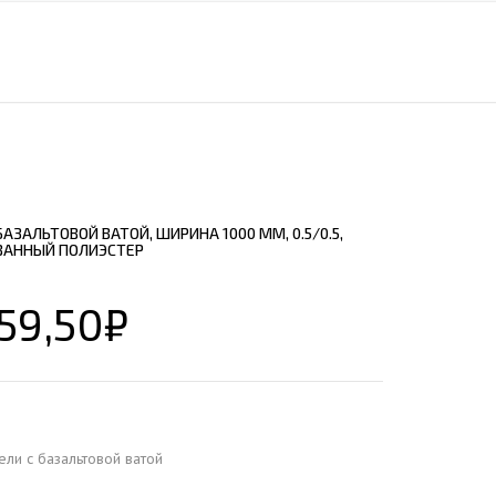
ЕЮЩИЙ С21
АЛЛИЧЕСКОЙ ЛЕСТНИЦЫ
ЕЮЩИЙ НС35
ЛАМНЫХ КОНСТРУКЦИЙ
ЕЮЩИЙ НС44
ЕЮЩИЙ С44
ЕЮЩИЙ НС57
ЕЮЩИЙ Н60
АЗАЛЬТОВОЙ ВАТОЙ, ШИРИНА 1000 ММ, 0.5/0.5,
ЕЮЩИЙ Н75
ВАННЫЙ ПОЛИЭСТЕР
СНЫХ АНГАРОВ
ЕЮЩИЙ Н114
СНЫХ АНГАРОВ
59,50
₽
ели с базальтовой ватой