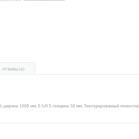
ОВАЯ ТРУБА 15 М ОДНОСТВОЛЬНАЯ
ОНЕСУЩАЯ
ОВАЯ ТРУБА 13 М ОДНОСТВОЛЬНАЯ
ОНЕСУЩАЯ
ОВАЯ ТРУБА 11 М ОДНОСТВОЛЬНАЯ
ОНЕСУЩАЯ
ОТЗЫВЫ (0)
ой, ширина 1000 мм, 0.5/0.5, толщина 50 мм, Текстурированный полиэст