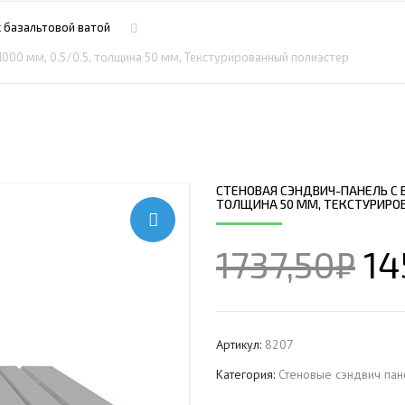
ПРОФНАСТИЛ HЕРЖАВ
ПЛАЗМЕННАЯ РЕЗКА
НС18ПГ
МОНТАЖ МЕТ
с базальтовой ватой
ПРОФНАСТИЛ HЕРЖАВ
РУБКА МЕТАЛЛА ГИЛЬОТИНОЙ
МП20ПГ
МОНТАЖ РЕК
1000 мм, 0.5/0.5, толщина 50 мм, Текстурированный полиэстер
ПРОФНАСТИЛ HЕРЖАВ
ИЧЕСКИХ РАМ
СВАРОЧНО-СБОРОЧНЫЕ РАБОТЫ
С21ПГ
ОВКИ
ПРОФНАСТИЛ HЕРЖАВ
 БАЛОК
ТОКАРНАЯ ОБРАБОТКА
МП35ПГ
ПРОФНАСТИЛ HЕРЖАВ
ФРЕЗЕРОВАНИЕ МЕТАЛЛА
С44ПГ
ОВАЯ ТРУБА 40 М ЧЕТЫРЕХСТВОЛЬНАЯ
ПРОФНАСТИЛ HЕРЖАВ
ШЛИФОВКА МЕТАЛЛА
Н60ПГ
ОНЕСУЩАЯ
СТЕНОВАЯ СЭНДВИЧ-ПАНЕЛЬ С Б
ПРОФНАСТИЛ HЕРЖАВ
ТОЛЩИНА 50 ММ, ТЕКСТУРИРО
Н112ПГ ДЛЯ БЕСКАРКА
ОВАЯ ТРУБА 35 М ЧЕТЫРЕХСТВОЛЬНАЯ
ПРОФНАСТИЛ HЕРЖАВ
Н114ПГ ДЛЯ БЕСКАРКА
ОНЕСУЩАЯ
1737,50
₽
14
ОВАЯ ТРУБА 30 М ЧЕТЫРЕХСТВОЛЬНАЯ
ОНЕСУЩАЯ
ОВАЯ ТРУБА 25 М ЧЕТЫРЕХСТВОЛЬНАЯ
ОНЕСУЩАЯ
Артикул:
8207
ОВАЯ ТРУБА 30 М ТРЕХСТВОЛЬНАЯ
Категория:
Стеновые сэндвич пан
ОНЕСУЩАЯ