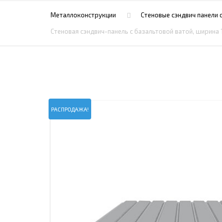
ПРОЖЕКТОРНЫЕ МАЧТЫ
ПРОГОНЫ
Металлоконструкции
Стеновые сэндвич панели 
МЕТАЛЛИЧЕСКИЕ ОГРАЖДЕНИЯ
ЗАКЛАДНЫЕ ДЕТАЛИ
Стеновая сэндвич-панель с базальтовой ватой, ширина 
СВАИ СТАЛЬНЫЕ ВИНТОВЫЕ
ПРОИЗВОДСТВО МЕТАЛЛ
КОНТЕЙНЕР СБОРНО – РАЗБОРНЫЙ
БЫТ
ИЗГОТОВЛЕНИЕ СВАРНЫХ
ЗАКЛАДНЫЕ ИЗДЕЛИЯ
ОПОРЫ ТРУБОПРОВОДОВ
ДЫМОВЫЕ ТРУБЫ
ДЫМ
РЕЗЬБОВЫЕ ШПИЛЬКИ
САМ
РАСПРОДАЖА!
ДЫМ
САМ
ДЫМ
САМ
ДЫМ
САМ
ДЫМ
САМ