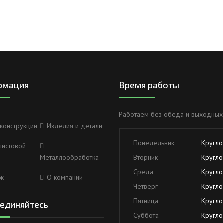
рмация
Время работы
Работаем без обеда и выходных
конструкции
Изделия и детали
Понедельник
Кругло
листовой
Металлообработка
Вторник
Кругло
Среда
Кругло
ж
О компании
Четверг
Кругло
Пятница
Кругло
единяйтесь
Суббота
Кругло