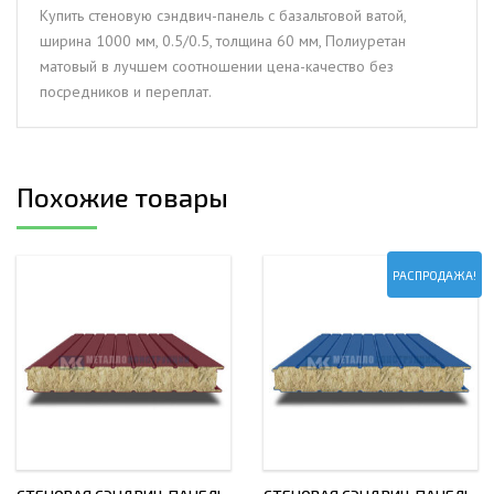
1000
Купить стеновую сэндвич-панель с базальтовой ватой,
мм,
ширина 1000 мм, 0.5/0.5, толщина 60 мм, Полиуретан
0.5/0.5,
матовый в лучшем соотношении цена-качество без
толщина
посредников и переплат.
60
мм,
Полиуретан
матовый
Похожие товары
РАСПРОДАЖА!