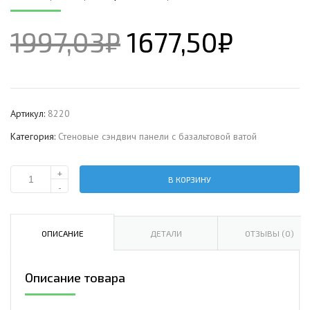
1997,03
₽
1677,50
₽
Артикул:
8220
Категория:
Стеновые сэндвич панели с базальтовой ватой
+
В КОРЗИНУ
Количество
-
Стеновая
сэндвич-
панель
ОПИСАНИЕ
ДЕТАЛИ
ОТЗЫВЫ (0)
с
базальтовой
Описание товара
ватой,
ширина