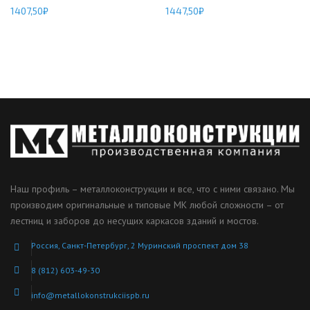
1407,50
₽
1447,50
₽
Наш профиль – металлоконструкции и все, что с ними связано. Мы
производим оригинальные и типовые МК любой сложности – от
лестниц и заборов до несущих каркасов зданий и мостов.
Россия, Санкт-Петербург, 2 Муринский проспект дом 38
8 (812) 603-49-30
info@metallokonstrukciispb.ru