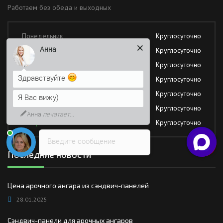
Работаем без обеда и выходных
Понедельник
Круглосуточно
Анна
Вторник
Круглосуточно
Среда
Круглосуточно
Здравствуйте
Четверг
Круглосуточно
Пятница
Круглосуточно
Я Вас вижу)
Суббота
Круглосуточно
Анна
печатает...
Воскресение
Круглосуточно
Введите сообщение
Последние новости
Цена арочного ангара из сэндвич-панелей
28.01.2025
Сэндвич-панели для арочных ангаров