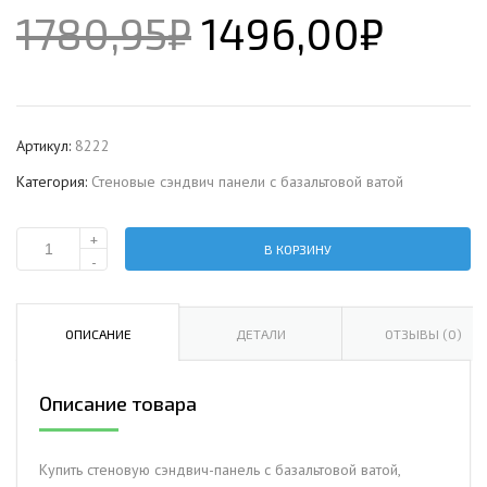
1780,95
₽
1496,00
₽
Артикул:
8222
Категория:
Стеновые сэндвич панели с базальтовой ватой
+
В КОРЗИНУ
Количество
-
Стеновая
сэндвич-
панель
ОПИСАНИЕ
ДЕТАЛИ
ОТЗЫВЫ (0)
с
базальтовой
Описание товара
ватой,
ширина
1000
Купить стеновую сэндвич-панель с базальтовой ватой,
мм,