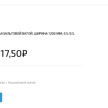
ЕЮЩИЙ С21
АЛЛИЧЕСКОЙ ЛЕСТНИЦЫ
ЕЮЩИЙ НС35
ЛАМНЫХ КОНСТРУКЦИЙ
ЕЮЩИЙ НС44
ЕЮЩИЙ С44
АЗАЛЬТОВОЙ ВАТОЙ, ШИРИНА 1200 ММ, 0.5/0.5,
ЕЮЩИЙ НС57
ЕЮЩИЙ Н60
17,50
₽
ЕЮЩИЙ Н75
СНЫХ АНГАРОВ
ЕЮЩИЙ Н114
СНЫХ АНГАРОВ
ели с базальтовой ватой