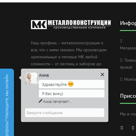
Инфо
Наш профиль – металлоконструкции и
Металло
все, что с ними связано. Мы производим
оригинальные и типовые МК любой
Тонко
сложности – от лестниц и заборов до
прокат
несущих каркасов зданий и мостов.
Анна
Есть вопросы? Напишите, мы онлайн
Монта
Россия, Санкт-Петербург, 2
Здравствуйте
Муринский проспект дом 38
Я Вас вижу)
Присо
8 (812) 603-49-30
Анна
печатает...
info@metallokonstrukciispb.ru
Мы в со