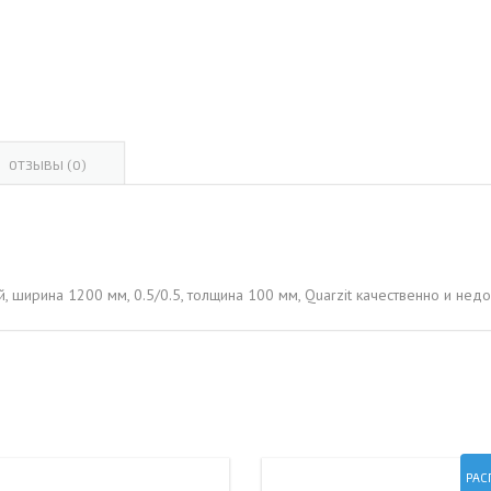
ОВАЯ ТРУБА 15 М ОДНОСТВОЛЬНАЯ
ОНЕСУЩАЯ
ОВАЯ ТРУБА 13 М ОДНОСТВОЛЬНАЯ
ОНЕСУЩАЯ
ОВАЯ ТРУБА 11 М ОДНОСТВОЛЬНАЯ
ОТЗЫВЫ (0)
ОНЕСУЩАЯ
й, ширина 1200 мм, 0.5/0.5, толщина 100 мм, Quarzit качественно и не
РАС