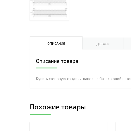
ДЫМ
САМ
ДЫМ
САМ
ДЫМ
ОПИСАНИЕ
ДЕТАЛИ
САМ
Описание товара
Купить стеновую сэндвич-панель с базальтовой вато
Похожие товары