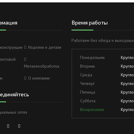
рмация
Время работы
Работаем без обеда и выходных
конструкции
Изделия и детали
Понедельник
Кругло
листовой
Металлообработка
Вторник
Кругло
Среда
Кругло
ж
О компании
Четверг
Кругло
Пятница
Кругло
единяйтесь
Суббота
Кругло
Воскресение
Кругло
циальных сетях