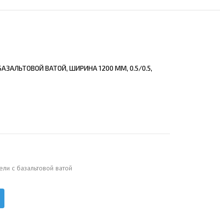
ЕЮЩИЙ С21
АЛЛИЧЕСКОЙ ЛЕСТНИЦЫ
ЕЮЩИЙ НС35
ЛАМНЫХ КОНСТРУКЦИЙ
ЕЮЩИЙ НС44
ЕЮЩИЙ С44
АЗАЛЬТОВОЙ ВАТОЙ, ШИРИНА 1200 ММ, 0.5/0.5,
ЕЮЩИЙ НС57
ЕЮЩИЙ Н60
ЕЮЩИЙ Н75
СНЫХ АНГАРОВ
ЕЮЩИЙ Н114
СНЫХ АНГАРОВ
ели с базальтовой ватой