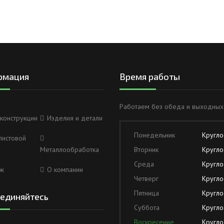
рмация
Время работы
Работаем без обеда и выходных
конструкции
Изделия и детали
Понедельник
Кругло
листовой
Металлообработка
Вторник
Кругло
Среда
Кругло
ж
О компании
Четверг
Кругло
Пятница
Кругло
единяйтесь
Суббота
Кругло
Воскресение
Кругло