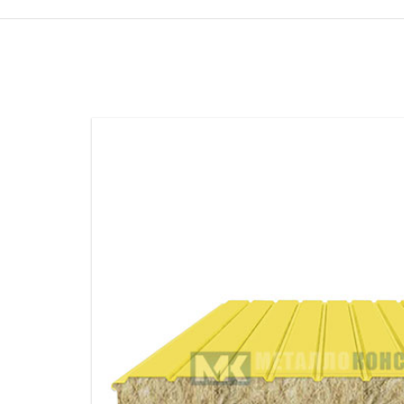
ПРОЖЕКТОРНЫЕ МАЧТЫ
ПРОГОНЫ
МЕТАЛЛИЧЕСКИЕ ОГРАЖДЕНИЯ
ЗАКЛАДНЫЕ ДЕТАЛИ
СВАИ СТАЛЬНЫЕ ВИНТОВЫЕ
ПРОИЗВОДСТВО МЕТАЛЛ
КОНТЕЙНЕР СБОРНО – РАЗБОРНЫЙ
БЫТ
ИЗГОТОВЛЕНИЕ СВАРНЫХ
ЗАКЛАДНЫЕ ИЗДЕЛИЯ
ОПОРЫ ТРУБОПРОВОДОВ
ДЫМОВЫЕ ТРУБЫ
ДЫМ
РЕЗЬБОВЫЕ ШПИЛЬКИ
САМ
ДЫМ
САМ
ДЫМ
САМ
ДЫМ
САМ
ДЫМ
САМ