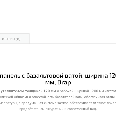
ОВАЯ ТРУБА 15 М ОДНОСТВОЛЬНАЯ
ОНЕСУЩАЯ
ОВАЯ ТРУБА 13 М ОДНОСТВОЛЬНАЯ
ОНЕСУЩАЯ
ОВАЯ ТРУБА 11 М ОДНОСТВОЛЬНАЯ
ОТЗЫВЫ (0)
ОНЕСУЩАЯ
анель с базальтовой ватой, ширина 120
мм, Drap
м утеплителем толщиной 120 мм
и рабочей шириной 1200 мм изготовл
ической обшивки и огнестойкость базальтовой ваты, обеспечивая отлич
мпературы, а продуманная система замков обеспечивает плотное прилег
придаёт стенам аккуратный и современный вид.