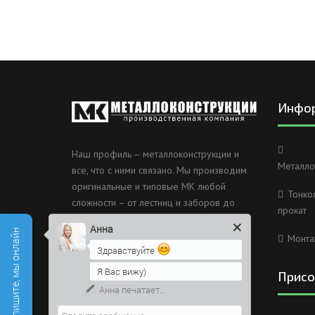
Инфо
Наш профиль – металлоконструкции и
Металло
все, что с ними связано. Мы производим
оригинальные и типовые МК любой
Тонко
сложности – от лестниц и заборов до
прокат
несущих каркасов зданий и мостов.
Анна
Есть вопросы? Напишите, мы онлайн
Монта
Россия, Санкт-Петербург, 2
Здравствуйте
Муринский проспект дом 38
Я Вас вижу)
Присо
8 (812) 603-49-30
Напишите сюда свой вопрос.
Возможно, его решение будет