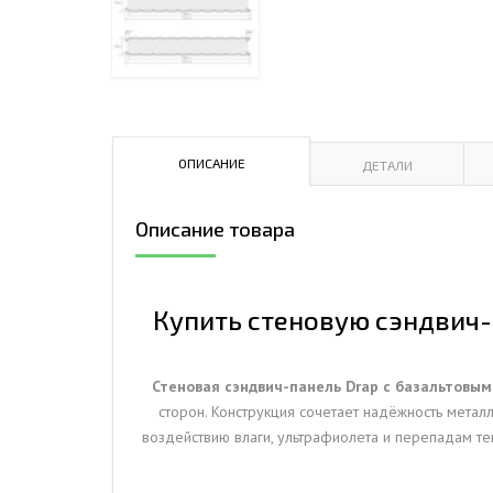
ДЫМ
САМ
ДЫМ
САМ
ДЫМ
ОПИСАНИЕ
ДЕТАЛИ
САМ
Описание товара
Купить стеновую сэндвич-п
Стеновая сэндвич-панель Drap с базальтовы
сторон. Конструкция сочетает надёжность металл
воздействию влаги, ультрафиолета и перепадам те