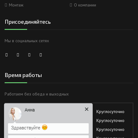
Монтаж
О компании
Присоединяйтесь
Мы в социальных сетях
Время работы
Анна
Работаем без обеда и выходных
Здравствуйте
Понедельник
Круглосуточно
Вторник
Круглосуточно
Я Вас вижу)
Среда
Круглосуточно
Напишите сюда свой вопрос.