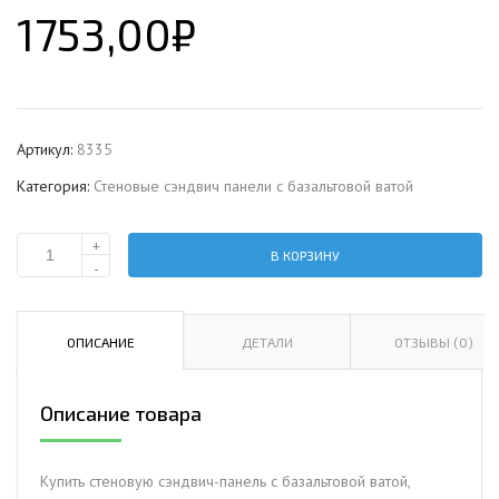
1753,00
₽
Артикул:
8335
Категория:
Стеновые сэндвич панели с базальтовой ватой
+
В КОРЗИНУ
Количество
-
Стеновая
сэндвич-
панель
ОПИСАНИЕ
ДЕТАЛИ
ОТЗЫВЫ (0)
с
базальтовой
Описание товара
ватой,
ширина
1200
Купить стеновую сэндвич-панель с базальтовой ватой,
мм,