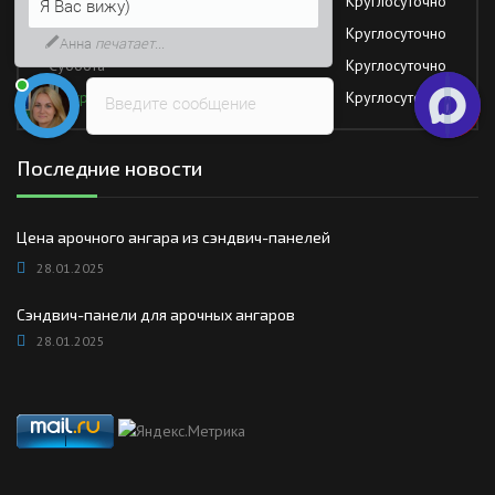
Четверг
Круглосуточно
Возможно, его решение будет
быстрее
Пятница
Круглосуточно
Суббота
Круглосуточно
Воскресение
Круглосуточно
Введите сообщение
Последние новости
Цена арочного ангара из сэндвич-панелей
28.01.2025
Сэндвич-панели для арочных ангаров
28.01.2025