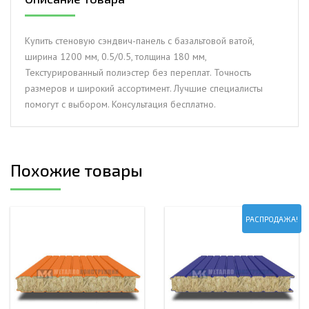
ватой,
ширина
1200
Купить стеновую сэндвич-панель с базальтовой ватой,
мм,
ширина 1200 мм, 0.5/0.5, толщина 180 мм,
0.5/0.5,
Текстурированный полиэстер без переплат. Точность
толщина
размеров и широкий ассортимент. Лучшие специалисты
180
помогут с выбором. Консультация бесплатно.
мм,
Текстурированный
полиэстер
Похожие товары
РАСПРОДАЖА!