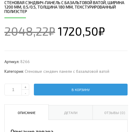
СТЕНОВАЯ СЭНДВИЧ-ПАНЕЛЬ С БАЗАЛЬТОВОЙ ВАТОЙ, ШИРИНА
1200 ММ, 0.5/0.5, ТОЛЩИНА 180 ММ, ТЕКСТУРИРОВАННЫЙ
ПОЛИЭСТЕР
2048,22
₽
1720,50
₽
Артикул:
8266
Категория:
Стеновые сэндвич панели с базальтовой ватой
+
В КОРЗИНУ
Количество
-
Стеновая
сэндвич-
панель
ОПИСАНИЕ
ДЕТАЛИ
ОТЗЫВЫ (0)
с
базальтовой
Описание товара