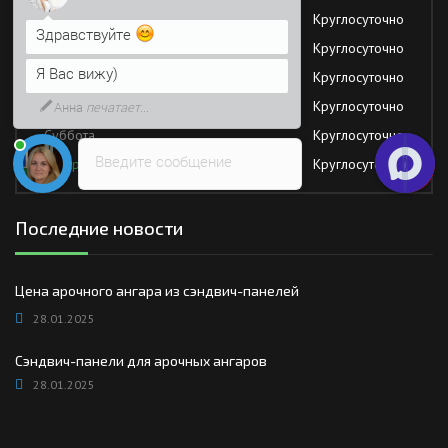
Я Вас вижу)
Вторник
Круглосуточно
Среда
Круглосуточно
Напишите сюда свой вопрос.
Возможно, его решение будет
Четверг
Круглосуточно
быстрее
Пятница
Круглосуточно
Суббота
Круглосуточно
Введите сообщение
Воскресение
Круглосуточно
Последние новости
Цена арочного ангара из сэндвич-панелей
28.01.2025
Сэндвич-панели для арочных ангаров
28.01.2025