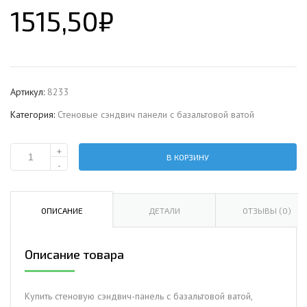
1515,50
₽
Артикул:
8233
Категория:
Стеновые сэндвич панели с базальтовой ватой
+
В КОРЗИНУ
Количество
-
Стеновая
сэндвич-
панель
ОПИСАНИЕ
ДЕТАЛИ
ОТЗЫВЫ (0)
с
базальтовой
Описание товара
ватой,
ширина
1200
Купить стеновую сэндвич-панель с базальтовой ватой,
мм,