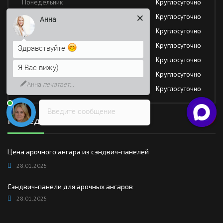
Понедельник
Круглосуточно
Вторник
Круглосуточно
Анна
Среда
Круглосуточно
Четверг
Круглосуточно
Здравствуйте
Пятница
Круглосуточно
Я Вас вижу)
Суббота
Круглосуточно
Анна
печатает...
Воскресение
Круглосуточно
Введите сообщение
Последние новости
Цена арочного ангара из сэндвич-панелей
28.01.2025
Сэндвич-панели для арочных ангаров
28.01.2025