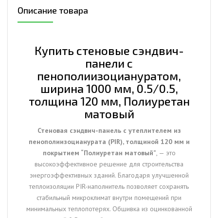
пенополиизоциануратом,
Описание товара
ширина
1000
мм,
0.5/0.5,
Купить стеновые сэндвич-
толщина
панели с
120
пенополиизоциануратом,
мм,
ширина 1000 мм, 0.5/0.5,
Полиуретан
толщина 120 мм, Полиуретан
матовый
матовый
Стеновая сэндвич-панель с утеплителем из
пенополиизоцианурата (PIR), толщиной 120 мм и
покрытием “Полиуретан матовый”
, — это
высокоэффективное решение для строительства
энергоэффективных зданий. Благодаря улучшенной
теплоизоляции PIR-наполнитель позволяет сохранять
стабильный микроклимат внутри помещений при
минимальных теплопотерях. Обшивка из оцинкованной