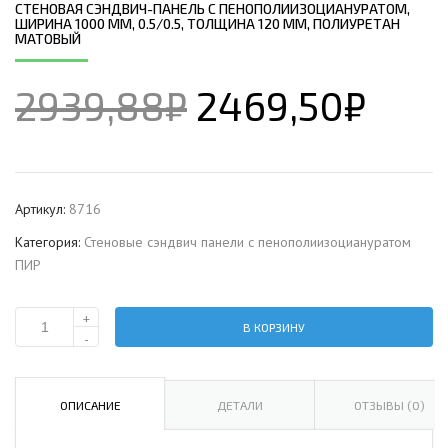
СТЕНОВАЯ СЭНДВИЧ-ПАНЕЛЬ С ПЕНОПОЛИИЗОЦИАНУРАТОМ,
ШИРИНА 1000 ММ, 0.5/0.5, ТОЛЩИНА 120 ММ, ПОЛИУРЕТАН
МАТОВЫЙ
2939,88
₽
2469,50
₽
Артикул:
8716
Категория:
Стеновые сэндвич панели с пенополиизоциануратом
ПИР
+
В КОРЗИНУ
Количество
-
Стеновая
сэндвич-
панель
ОПИСАНИЕ
ДЕТАЛИ
ОТЗЫВЫ (0)
с