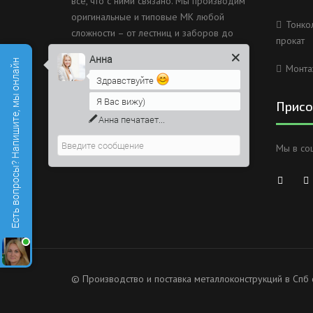
все, что с ними связано. Мы производим
оригинальные и типовые МК любой
Тонко
сложности – от лестниц и заборов до
прокат
несущих каркасов зданий и мостов.
Анна
Есть вопросы? Напишите, мы онлайн
Монта
Россия, Санкт-Петербург, 2
Здравствуйте
Муринский проспект дом 38
Я Вас вижу)
Присо
8 (812) 603-49-30
Напишите сюда свой вопрос.
Возможно, его решение будет
info@metallokonstrukciispb.ru
Мы в со
быстрее
© Производство и поставка металлоконструкций в Спб 