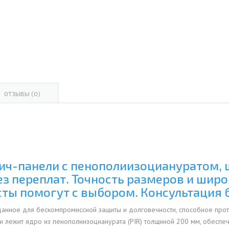
ОВАЯ ТРУБА 15 М ОДНОСТВОЛЬНАЯ
ОНЕСУЩАЯ
ОВАЯ ТРУБА 13 М ОДНОСТВОЛЬНАЯ
ОНЕСУЩАЯ
ОВАЯ ТРУБА 11 М ОДНОСТВОЛЬНАЯ
ОНЕСУЩАЯ
ОТЗЫВЫ (0)
ич-панели с пенополиизоциануратом, ши
без переплат. Точность размеров и шир
ты помогут с выбором. Консультация 
зданное для бескомпромиссной защиты и долговечности, способное про
ли лежит ядро из пенополиизоцианурата (PIR) толщиной 200 мм, обес