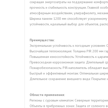
сокращая энергозатраты на поддержание комфорт
прочность и стабильность конструкции. Главной осо
атмосферным воздействиям, ультрафиолету, механи
Ширина панели 1200 мм способствует ускоренному и
устойчивости, идеальный выбор для объектов, рас
Преимущества:
Экстремальная устойчивость к погодным условиям: С
Высочайшая теплоизоляция: Толщина PIR 200 мм га
Повышенная износостойкость: Устойчивость к царапи
Превосходная коррозионная защита: Длительный с
Пожаробезопасность: PIR-наполнитель обладает вы
Быстрый и эффективный монтаж: Оптимальная ширин
Длительное сохранение внешнего вида: Покрытие 
Области применения:
Регионы с суровым климатом: Северные территории,
Объекты в прибрежных зонах: Защита от соленого в