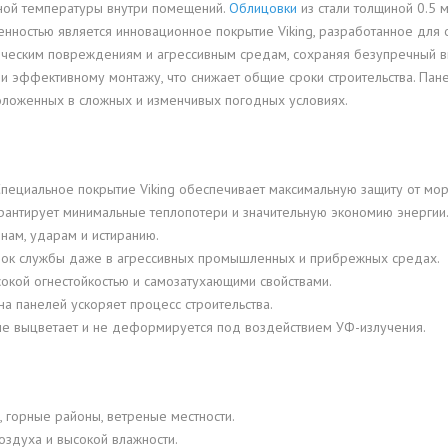
ной температуры внутри помещений.
Облицовки
из стали толщиной 0.5 
бенностью является инновационное покрытие Viking, разработанное для
ческим повреждениям и агрессивным средам, сохраняя безупречный вн
 эффективному монтажу, что снижает общие сроки строительства. Пане
положенных в сложных и изменчивых погодных условиях.
пециальное покрытие Viking обеспечивает максимальную защиту от моро
рантирует минимальные теплопотери и значительную экономию энергии
нам, ударам и истиранию.
рок службы даже в агрессивных промышленных и прибрежных средах.
сокой огнестойкостью и самозатухающими свойствами.
а панелей ускоряет процесс строительства.
не выцветает и не деформируется под воздействием УФ-излучения.
 горные районы, ветреные местности.
оздуха и высокой влажности.