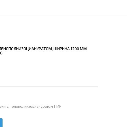
ЕЮЩИЙ С21
АЛЛИЧЕСКОЙ ЛЕСТНИЦЫ
ЕЮЩИЙ НС35
ЛАМНЫХ КОНСТРУКЦИЙ
ЕЮЩИЙ НС44
ЕЮЩИЙ С44
ЕЮЩИЙ НС57
 ПЕНОПОЛИИЗОЦИАНУРАТОМ, ШИРИНА 1200 ММ,
ЕЮЩИЙ Н60
NG
ЕЮЩИЙ Н75
СНЫХ АНГАРОВ
ЕЮЩИЙ Н114
СНЫХ АНГАРОВ
ели с пенополиизоциануратом ПИР