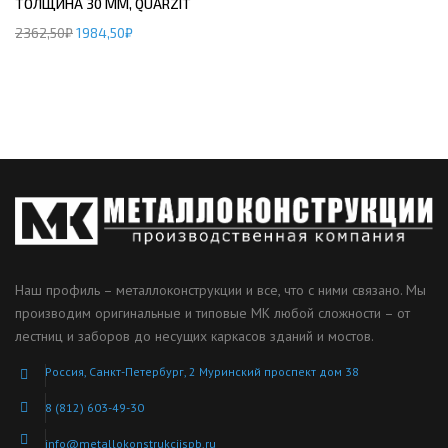
ТОЛЩИНА 30 ММ, QUARZIT
2362,50
₽
1984,50
₽
Наш профиль – металлоконструкции и все, что с ними связано. Мы
производим оригинальные и типовые МК любой сложности – от
лестниц и заборов до несущих каркасов зданий и мостов.
Россия, Санкт-Петербург, 2 Муринский проспект дом 38
8 (812) 603-49-30
info@metallokonstrukciispb.ru