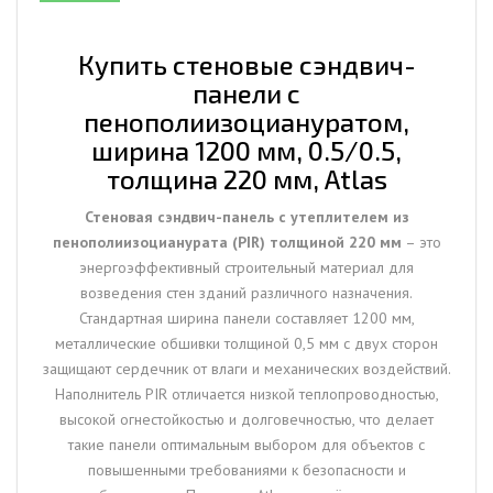
1200
мм,
0.5/0.5,
Купить стеновые сэндвич-
толщина
панели с
220
пенополиизоциануратом,
мм,
ширина 1200 мм, 0.5/0.5,
Atlas
толщина 220 мм, Atlas
Стеновая сэндвич-панель с утеплителем из
пенополиизоцианурата (PIR) толщиной 220 мм
– это
энергоэффективный строительный материал для
возведения стен зданий различного назначения.
Стандартная ширина панели составляет 1200 мм,
металлические обшивки толщиной 0,5 мм с двух сторон
защищают сердечник от влаги и механических воздействий.
Наполнитель PIR отличается низкой теплопроводностью,
высокой огнестойкостью и долговечностью, что делает
такие панели оптимальным выбором для объектов с
повышенными требованиями к безопасности и