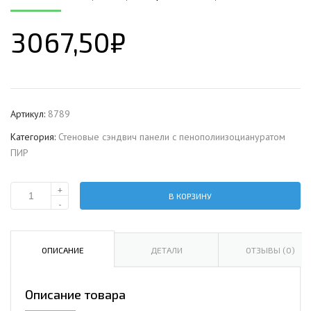
3067,50
₽
Артикул:
8789
Категория:
Стеновые сэндвич панели с пенополиизоциануратом
ПИР
+
В КОРЗИНУ
Количество
-
Стеновая
сэндвич-
панель
ОПИСАНИЕ
ДЕТАЛИ
ОТЗЫВЫ (0)
с
пенополиизоциануратом,
Описание товара
ширина