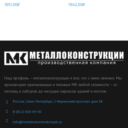
1651,00
₽
1942,00
₽
Наш профиль – металлоконструкции и все, что с ними связано. Мы
производим оригинальные и типовые МК любой сложности – от
лестниц и заборов до несущих каркасов зданий и мостов.
Россия, Санкт-Петербург, 2 Муринский проспект дом 38
8 (812) 603-49-30
info@metallokonstrukciispb.ru