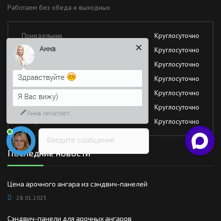
Работаем без обеда и выходных
Понедельник
Круглосуточно
Анна
Вторник
Круглосуточно
Среда
Круглосуточно
Здравствуйте
Четверг
Круглосуточно
Пятница
Круглосуточно
Я Вас вижу)
Суббота
Круглосуточно
Анна
печатает...
Воскресение
Круглосуточно
Введите сообщение
Последние новости
Цена арочного ангара из сэндвич-панелей
28.01.2025
Сэндвич-панели для арочных ангаров