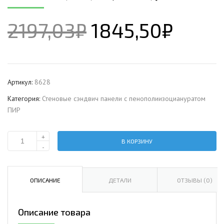
2197,03
₽
1845,50
₽
Артикул:
8628
Категория:
Стеновые сэндвич панели с пенополиизоциануратом
ПИР
+
В КОРЗИНУ
Количество
-
Стеновая
сэндвич-
панель
ОПИСАНИЕ
ДЕТАЛИ
ОТЗЫВЫ (0)
с
пенополиизоциануратом,
Описание товара
ширина