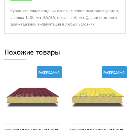
1200
мм,
Купить стеновые сэндвич-панели с пенополиизоциануратом,
0.5/0.5,
ширина 1200 мм, 0.5/0.5, толщина 30 мм, Quarzit недорого
толщина
для надежной эксплуатации в любых условиях.
30
мм,
Quarzit
Похожие товары
РАСПРОДАЖА!
РАСПРОДАЖА!