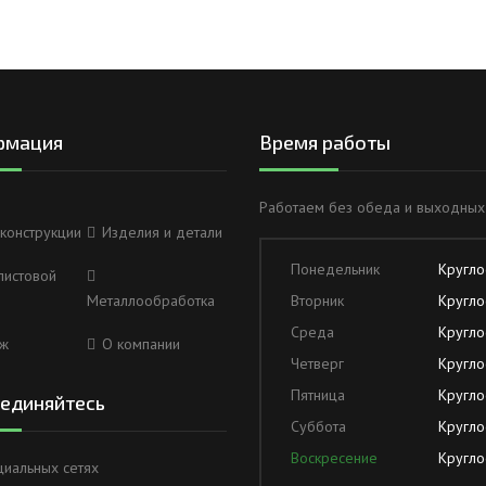
рмация
Время работы
Работаем без обеда и выходных
конструкции
Изделия и детали
Понедельник
Кругло
листовой
Металлообработка
Вторник
Кругло
Среда
Кругло
ж
О компании
Четверг
Кругло
Пятница
Кругло
единяйтесь
Суббота
Кругло
Воскресение
Кругло
циальных сетях