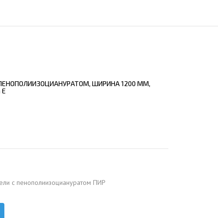
ЕЮЩИЙ С21
АЛЛИЧЕСКОЙ ЛЕСТНИЦЫ
ЕЮЩИЙ НС35
ЛАМНЫХ КОНСТРУКЦИЙ
ЕЮЩИЙ НС44
ЕЮЩИЙ С44
ЕЮЩИЙ НС57
 ПЕНОПОЛИИЗОЦИАНУРАТОМ, ШИРИНА 1200 ММ,
ЕЮЩИЙ Н60
 E
ЕЮЩИЙ Н75
СНЫХ АНГАРОВ
ЕЮЩИЙ Н114
СНЫХ АНГАРОВ
ели с пенополиизоциануратом ПИР