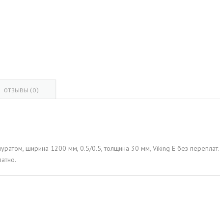
ОВАЯ ТРУБА 15 М ОДНОСТВОЛЬНАЯ
ОНЕСУЩАЯ
ОВАЯ ТРУБА 13 М ОДНОСТВОЛЬНАЯ
ОНЕСУЩАЯ
ОВАЯ ТРУБА 11 М ОДНОСТВОЛЬНАЯ
ОНЕСУЩАЯ
ОТЗЫВЫ (0)
ратом, ширина 1200 мм, 0.5/0.5, толщина 30 мм, Viking E без перепла
атно.