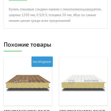
1200
мм,
Купить стеновые сэндвич-панели с пенополиизоциануратом,
0.5/0.5,
ширина 1200 мм, 0.5/0.5, толщина 50 мм, Atlas по самым
толщина
низким ценам среди всех предложений
50
мм,
Atlas
Похожие товары
РАСПРОДАЖА!