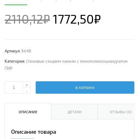
2110,12
₽
1772,50
₽
Артикул:
8648
Категория:
Стеновые сэндвич панели с пенополиизоциануратом
ПИР
+
В КОРЗИНУ
Количество
-
Стеновая
сэндвич-
панель
ОПИСАНИЕ
ДЕТАЛИ
ОТЗЫВЫ (0)
с
пенополиизоциануратом,
Описание товара
ширина