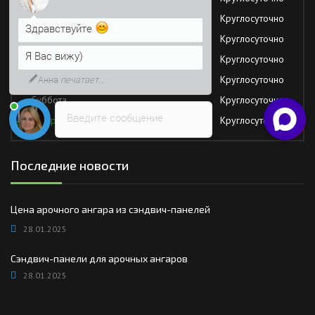
Я Вас вижу)
Вторник
Круглосуточно
Среда
Круглосуточно
Напишите сюда свой вопрос.
Возможно, его решение будет
Четверг
Круглосуточно
быстрее
Пятница
Круглосуточно
Суббота
Круглосуточно
Введите сообщение
Воскресение
Круглосуточно
Последние новости
Цена арочного ангара из сэндвич-панелей
28.01.2025
Сэндвич-панели для арочных ангаров
28.01.2025