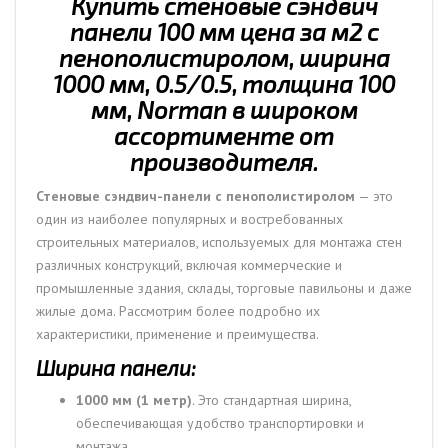
Купить стеновые сэндвич
толщина
панели 100 мм цена за м2 с
100
пенополистиролом, ширина
мм,
1000 мм, 0.5/0.5, толщина 100
Norman
мм, Norman в широком
ассортименте от
производителя.
Стеновые сэндвич-панели с пенополистиролом
— это
один из наиболее популярных и востребованных
строительных материалов, используемых для монтажа стен
различных конструкций, включая коммерческие и
промышленные здания, склады, торговые павильоны и даже
жилые дома. Рассмотрим более подробно их
характеристики, применение и преимущества.
Ширина панели:
1000 мм (1 метр)
. Это стандартная ширина,
обеспечивающая удобство транспортировки и
монтажа.