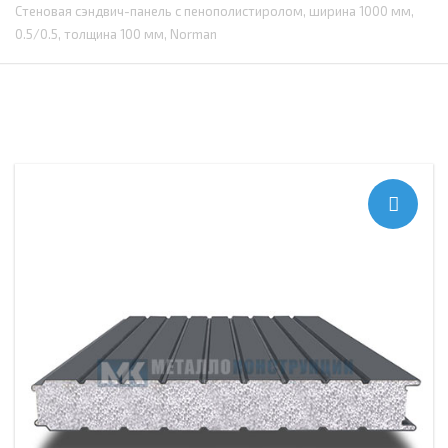
Стеновая сэндвич-панель с пенополистиролом, ширина 1000 мм,
0.5/0.5, толщина 100 мм, Norman