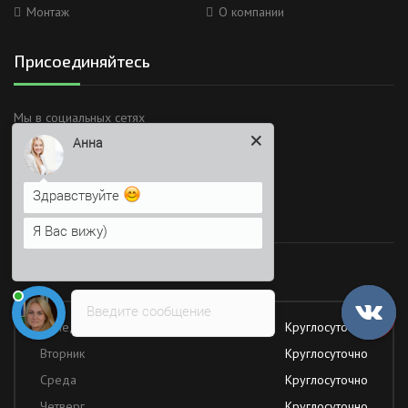
Монтаж
О компании
Присоединяйтесь
Анна
Мы в социальных сетях
Здравствуйте
Я Вас вижу)
Напишите сюда свой вопрос.
Время работы
Возможно, его решение будет
быстрее
Работаем без обеда и выходных
Введите сообщение
Понедельник
Круглосуточно
Вторник
Круглосуточно
Среда
Круглосуточно
Четверг
Круглосуточно