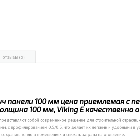
ОВАЯ ТРУБА 15 М ОДНОСТВОЛЬНАЯ
ОНЕСУЩАЯ
ОВАЯ ТРУБА 13 М ОДНОСТВОЛЬНАЯ
ОНЕСУЩАЯ
ОВАЯ ТРУБА 11 М ОДНОСТВОЛЬНАЯ
ОНЕСУЩАЯ
ОТЗЫВЫ (0)
ч панели 100 мм цена приемлемая с 
 толщина 100 мм, Viking E качественно
представляют собой современное решение для строительной отрасли,
 мм, с профилированием 0.5/0.5, что делает их легкими и удобными в 
сохранять тепло в помещениях и снижать затраты на отопление.