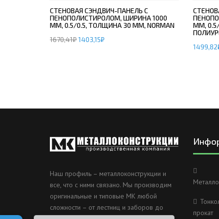
СТЕНОВАЯ СЭНДВИЧ-ПАНЕЛЬ С
СТЕНОВ
ПЕНОПОЛИСТИРОЛОМ, ШИРИНА 1000
ПЕНОПО
ММ, 0.5/0.5, ТОЛЩИНА 30 ММ, NORMAN
ММ, 0.5
ПОЛИУР
1670,41
₽
1403,15
₽
1499,82
Инфо
Наш профиль – металлоконструкции и
Металло
все, что с ними связано. Мы производим
оригинальные и типовые МК любой
Тонко
сложности – от лестниц и заборов до
прокат
несущих каркасов зданий и мостов.