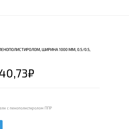
ЕЮЩИЙ С21
АЛЛИЧЕСКОЙ ЛЕСТНИЦЫ
ЕЮЩИЙ НС35
ЛАМНЫХ КОНСТРУКЦИЙ
ЕЮЩИЙ НС44
ЕЮЩИЙ С44
ЕЮЩИЙ НС57
ЕНОПОЛИСТИРОЛОМ, ШИРИНА 1000 ММ, 0.5/0.5,
ЕЮЩИЙ Н60
ЕЮЩИЙ Н75
СНЫХ АНГАРОВ
40,73
₽
ЕЮЩИЙ Н114
СНЫХ АНГАРОВ
ели с пенополистиролом ППР