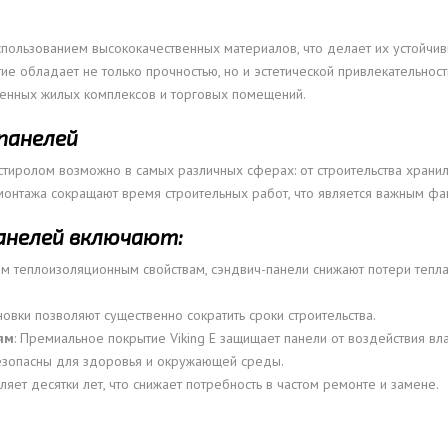
спользованием высококачественных материалов, что делает их устойчи
е обладает не только прочностью, но и эстетической привлекательность
менных жилых комплексов и торговых помещений.
панелей
стиролом возможно в самых различных сферах: от строительства хран
а монтажа сокращают время строительных работ, что является важным ф
анелей включают:
м теплоизоляционным свойствам, сэндвич-панели снижают потери тепла
ановки позволяют существенно сократить сроки строительства.
ям
: Премиальное покрытие Viking E защищает панели от воздействия вл
езопасны для здоровья и окружающей среды.
ляет десятки лет, что снижает потребность в частом ремонте и замене.