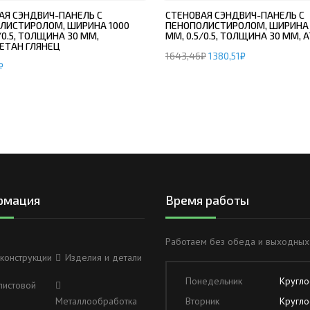
АЯ СЭНДВИЧ-ПАНЕЛЬ С
СТЕНОВАЯ СЭНДВИЧ-ПАНЕЛЬ С
ЛИСТИРОЛОМ, ШИРИНА 1000
ПЕНОПОЛИСТИРОЛОМ, ШИРИНА 
/0.5, ТОЛЩИНА 30 ММ,
ММ, 0.5/0.5, ТОЛЩИНА 30 ММ, 
ЕТАН ГЛЯНЕЦ
1643,46
₽
1380,51
₽
₽
рмация
Время работы
Работаем без обеда и выходных
конструкции
Изделия и детали
Понедельник
Кругло
листовой
Металлообработка
Вторник
Кругло