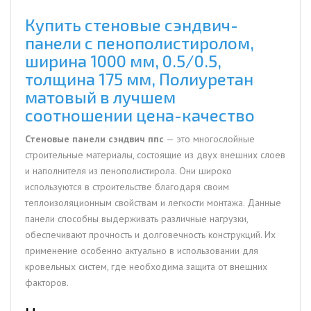
мм,
0.5/0.5,
Купить стеновые сэндвич-
толщина
панели с пенополистиролом,
175
ширина 1000 мм, 0.5/0.5,
мм,
толщина 175 мм, Полиуретан
Полиуретан
матовый в лучшем
матовый
соотношении цена-качество
Стеновые панели сэндвич ппс
— это многослойные
строительные материалы, состоящие из двух внешних слоев
и наполнителя из пенополистирола. Они широко
используются в строительстве благодаря своим
теплоизоляционным свойствам и легкости монтажа. Данные
панели способны выдерживать различные нагрузки,
обеспечивают прочность и долговечность конструкций. Их
применение особенно актуально в использовании для
кровельных систем, где необходима защита от внешних
факторов.