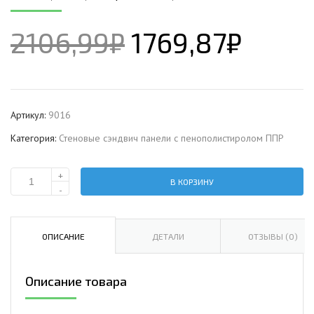
2106,99
₽
1769,87
₽
Артикул:
9016
Категория:
Стеновые сэндвич панели с пенополистиролом ППР
+
В КОРЗИНУ
Количество
-
Стеновая
сэндвич-
панель
ОПИСАНИЕ
ДЕТАЛИ
ОТЗЫВЫ (0)
с
пенополистиролом,
Описание товара
ширина
1000