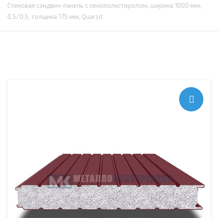
Стеновая сэндвич-панель с пенополистиролом, ширина 1000 мм,
0.5/0.5, толщина 175 мм, Quarzit