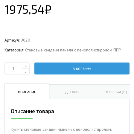
1975,54
₽
Артикул:
9020
Категория:
Стеновые сэндвич панели с пенополистиролом ППР
+
В КОРЗИНУ
Количество
-
Стеновая
сэндвич-
панель
ОПИСАНИЕ
ДЕТАЛИ
ОТЗЫВЫ (0)
с
пенополистиролом,
Описание товара
ширина
1000
мм,
Купить стеновые сэндвич-панели с пенополистиролом,
0.5/0.5,