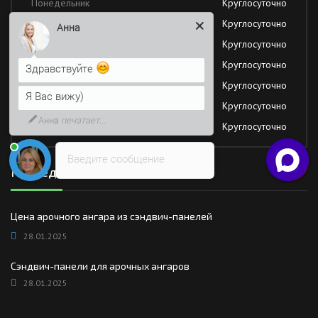
Понедельник
Круглосуточно
Вторник
Круглосуточно
Здравствуйте
Среда
Круглосуточно
Я Вас вижу)
Четверг
Круглосуточно
Напишите сюда свой вопрос.
Пятница
Круглосуточно
Возможно, его решение будет
Суббота
Круглосуточно
быстрее
Воскресение
Круглосуточно
Введите сообщение
Последние новости
Цена арочного ангара из сэндвич-панелей
28.01.2025
Сэндвич-панели для арочных ангаров
28.01.2025