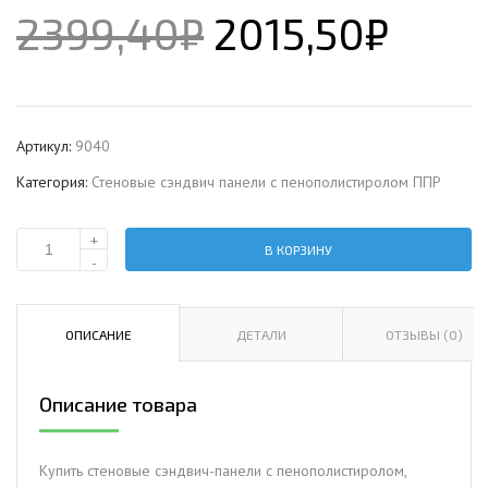
2399,40
₽
2015,50
₽
Артикул:
9040
Категория:
Стеновые сэндвич панели с пенополистиролом ППР
+
В КОРЗИНУ
Количество
-
Стеновая
сэндвич-
панель
ОПИСАНИЕ
ДЕТАЛИ
ОТЗЫВЫ (0)
с
пенополистиролом,
Описание товара
ширина
1000
мм,
Купить стеновые сэндвич-панели с пенополистиролом,
0.5/0.5,