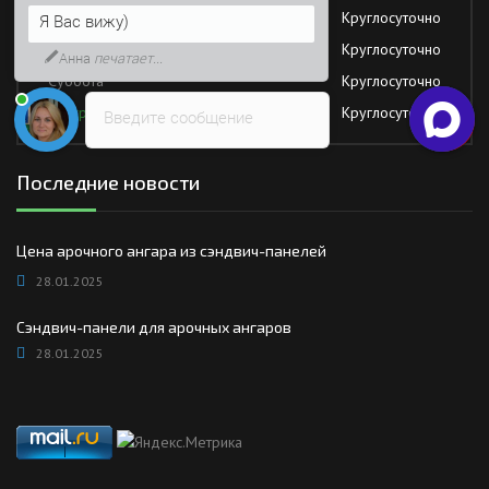
Четверг
Круглосуточно
Я Вас вижу)
Пятница
Круглосуточно
Анна
печатает...
Суббота
Круглосуточно
Воскресение
Круглосуточно
Введите сообщение
Последние новости
Цена арочного ангара из сэндвич-панелей
28.01.2025
Сэндвич-панели для арочных ангаров
28.01.2025