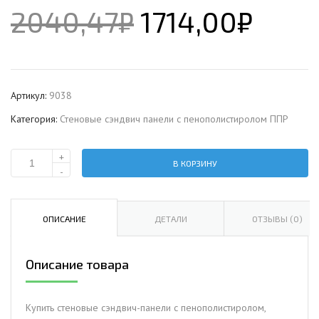
2040,47
₽
1714,00
₽
Артикул:
9038
Категория:
Стеновые сэндвич панели с пенополистиролом ППР
+
В КОРЗИНУ
Количество
-
Стеновая
сэндвич-
панель
ОПИСАНИЕ
ДЕТАЛИ
ОТЗЫВЫ (0)
с
пенополистиролом,
Описание товара
ширина
1000
мм,
Купить стеновые сэндвич-панели с пенополистиролом,
0.5/0.5,