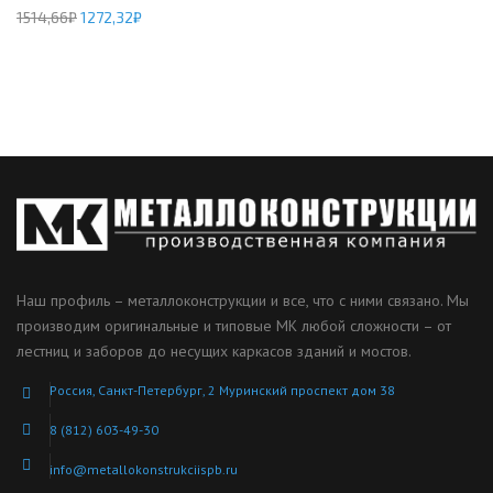
1514,66
₽
1272,32
₽
Наш профиль – металлоконструкции и все, что с ними связано. Мы
производим оригинальные и типовые МК любой сложности – от
лестниц и заборов до несущих каркасов зданий и мостов.
Россия, Санкт-Петербург, 2 Муринский проспект дом 38
8 (812) 603-49-30
info@metallokonstrukciispb.ru