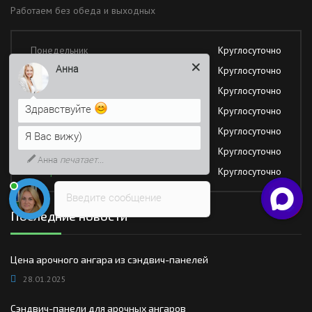
Работаем без обеда и выходных
Понедельник
Круглосуточно
Анна
Вторник
Круглосуточно
Среда
Круглосуточно
Здравствуйте
Четверг
Круглосуточно
Пятница
Круглосуточно
Я Вас вижу)
Суббота
Круглосуточно
Анна
печатает...
Воскресение
Круглосуточно
Введите сообщение
Последние новости
Цена арочного ангара из сэндвич-панелей
28.01.2025
Сэндвич-панели для арочных ангаров