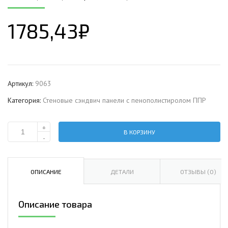
1785,43
₽
Артикул:
9063
Категория:
Стеновые сэндвич панели с пенополистиролом ППР
+
В КОРЗИНУ
Количество
-
Стеновая
сэндвич-
панель
ОПИСАНИЕ
ДЕТАЛИ
ОТЗЫВЫ (0)
с
пенополистиролом,
Описание товара
ширина
1000