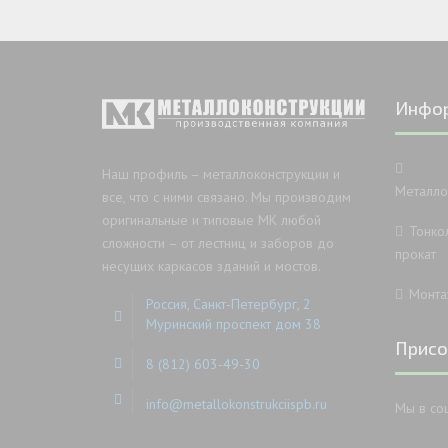
Инфо
Наш профиль – металлоконструкции и
Металло
все, что с ними связано. Мы производим
оригинальные и типовые МК любой
Тонко
сложности – от лестниц и заборов до
прокат
несущих каркасов зданий и мостов.
Монта
Россия, Санкт-Петербург, 2
Муринский проспект дом 38
Присо
8 (812) 603-49-30
info@metallokonstrukciispb.ru
Мы в со