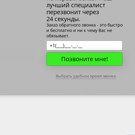
лучший специалист
ОВАЯ ТРУБА 15 М ОДНОСТВОЛЬНАЯ
перезвонит через
ОНЕСУЩАЯ
24 секунды.
Заказ обратного звонка - это быстро
ОВАЯ ТРУБА 13 М ОДНОСТВОЛЬНАЯ
и бесплатно и ни к чему Вас не
ОНЕСУЩАЯ
обязывает.
ОВАЯ ТРУБА 11 М ОДНОСТВОЛЬНАЯ
ОНЕСУЩАЯ
ОТЗЫВЫ (0)
Позвоните мне!
Выбрать удобное время звонка
м, ширина 1000 мм, 0.5/0.5, толщина 50 мм, Viking E под заказ по ин