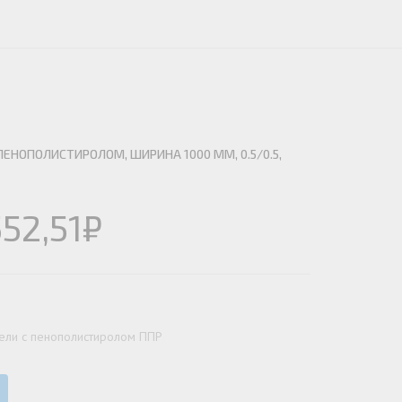
ЕЮЩИЙ С21
АЛЛИЧЕСКОЙ ЛЕСТНИЦЫ
ЕЮЩИЙ НС35
ЛАМНЫХ КОНСТРУКЦИЙ
ЕЮЩИЙ НС44
ЕЮЩИЙ С44
ЕЮЩИЙ НС57
ЕНОПОЛИСТИРОЛОМ, ШИРИНА 1000 ММ, 0.5/0.5,
ЕЮЩИЙ Н60
ЕЮЩИЙ Н75
СНЫХ АНГАРОВ
552,51
₽
ЕЮЩИЙ Н114
СНЫХ АНГАРОВ
ели с пенополистиролом ППР