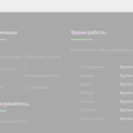
рмация
Время работы
Работаем без обеда и выходных
конструкции
Изделия и детали
Понедельник
Кругло
листовой
Металлообработка
Вторник
Кругло
Среда
Кругло
ж
О компании
Четверг
Кругло
Пятница
Кругло
единяйтесь
Суббота
Кругло
Воскресение
Кругло
циальных сетях