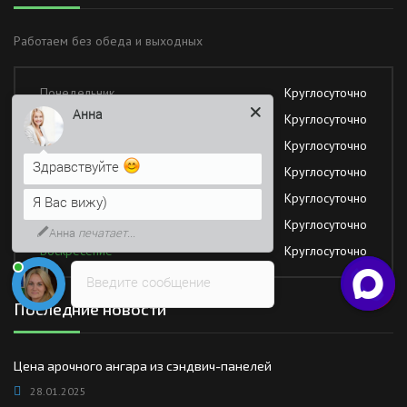
Работаем без обеда и выходных
Понедельник
Круглосуточно
Анна
Вторник
Круглосуточно
Среда
Круглосуточно
Здравствуйте
Четверг
Круглосуточно
Пятница
Круглосуточно
Я Вас вижу)
Суббота
Круглосуточно
Анна
печатает...
Воскресение
Круглосуточно
Введите сообщение
Последние новости
Цена арочного ангара из сэндвич-панелей
28.01.2025