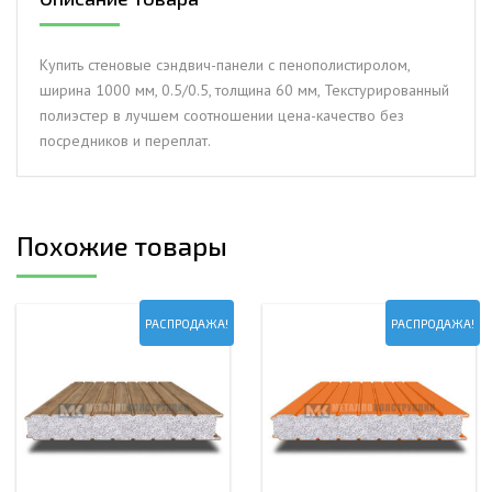
ширина
1000
мм,
Купить стеновые сэндвич-панели с пенополистиролом,
0.5/0.5,
ширина 1000 мм, 0.5/0.5, толщина 60 мм, Текстурированный
толщина
полиэстер в лучшем соотношении цена-качество без
60
посредников и переплат.
мм,
Текстурированный
полиэстер
Похожие товары
РАСПРОДАЖА!
РАСПРОДАЖА!