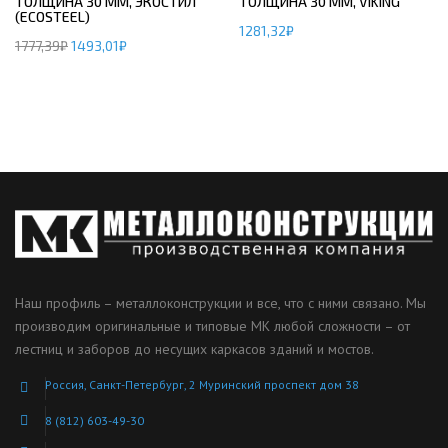
ТОЛЩИНА 30 ММ, ЭКОСТИЛ
ТОЛЩИНА 30 ММ, VIKING
(ECOSTEEL)
1281,32
₽
1777,39
₽
1493,01
₽
Наш профиль – металлоконструкции и все, что с ними связано. Мы
производим оригинальные и типовые МК любой сложности – от
лестниц и заборов до несущих каркасов зданий и мостов.
Россия, Санкт-Петербург, 2 Муринский проспект дом 38
8 (812) 603-49-30