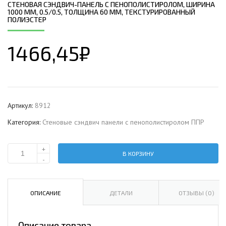
СТЕНОВАЯ СЭНДВИЧ-ПАНЕЛЬ С ПЕНОПОЛИСТИРОЛОМ, ШИРИНА
1000 ММ, 0.5/0.5, ТОЛЩИНА 60 ММ, ТЕКСТУРИРОВАННЫЙ
ПОЛИЭСТЕР
1466,45
₽
Артикул:
8912
Категория:
Стеновые сэндвич панели с пенополистиролом ППР
+
В КОРЗИНУ
Количество
-
Стеновая
сэндвич-
панель
ОПИСАНИЕ
ДЕТАЛИ
ОТЗЫВЫ (0)
с
пенополистиролом,
Описание товара